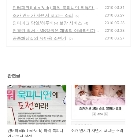
인터파크(InterPark) 파워 북피니언 리뷰단 선
2010.03.31
정
조카 연서가 자면서 코고는 소리
(0)
2010.03.29
(0)
인터파크 당일/하루배송 보장 서비스
2010.03.28
(4)
전경련 백서 - MB정권은 재벌의 아바타인가?
2010.03.28
공중화장실의 유아용 소변기
(0)
2010.03.27
(0)
관련글
인터파크(InterPark) 파워 북피니
조카 연서가 자면서 코고는 소리
언 리뷰단 선정