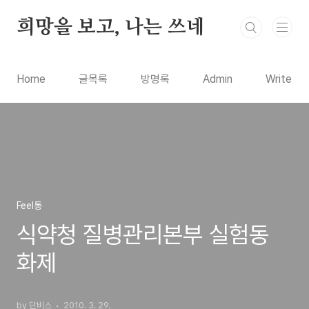
본문 바로가기
희망을 보고, 나는 쓰네
Home
글목록
방명록
Admin
Write
Feel통
식약청 질병관리본부 실험동
화제
by 단비스
2010. 3. 29.