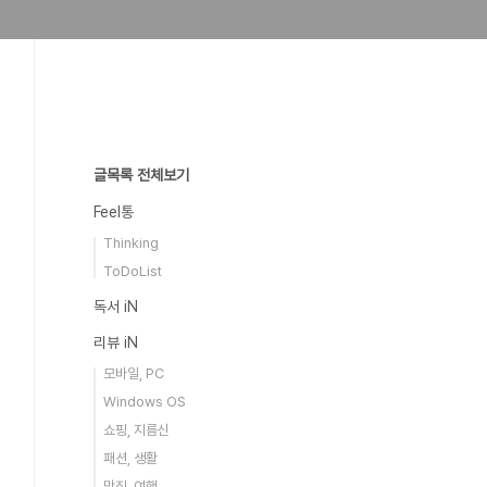
글목록 전체보기
Feel통
Thinking
ToDoList
독서 iN
리뷰 iN
모바일, PC
Windows OS
쇼핑, 지름신
패션, 생활
맛집, 여행