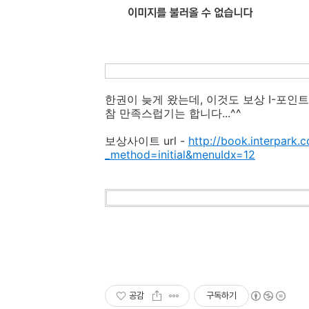
한권이 늦게 왔는데, 이것도 보상 I-포인
참 만족스럽기는 합니다...^^
보상사이트 url -
http://book.interpark.
_method=initial&menuIdx=12
공감
구독하기