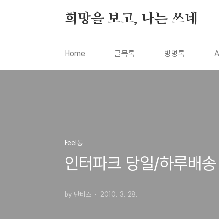
본문 바로가기
희망을 보고, 나는 쓰네
Home
글목록
방명록
A
Feel통
인터파크 당일/하루배송
by 단비스
2010. 3. 28.