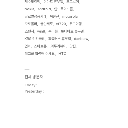
제주도여행
이마트 휴무일
모토로이
Nokia
Android
안드로이드폰
글로벌성공시대
북한산
motorola
모토롤라
불만제로
xt720
우도여행
스펀지
win8
수리봉
롯데마트 휴무일
KBS 인간극장
홈플러스 휴무일
danbisw
연서
스마트폰
!이투리뷰어
맛집
태그를 입력해 주세요.
HTC
전체 방문자
Today :
Yesterday :