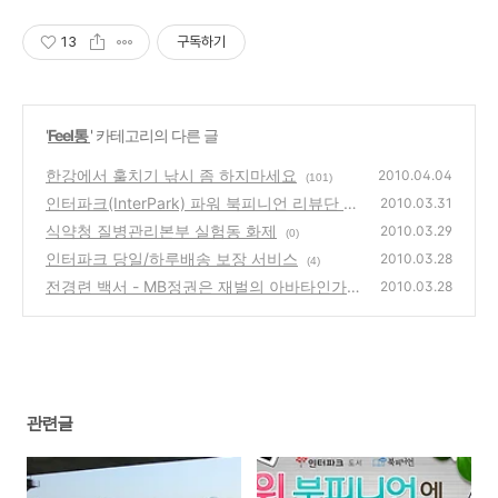
13
구독하기
'
Feel통
' 카테고리의 다른 글
한강에서 훌치기 낚시 좀 하지마세요
2010.04.04
(101)
인터파크(InterPark) 파워 북피니언 리뷰단 선
2010.03.31
정
식약청 질병관리본부 실험동 화제
(0)
2010.03.29
(0)
인터파크 당일/하루배송 보장 서비스
2010.03.28
(4)
전경련 백서 - MB정권은 재벌의 아바타인가?
2010.03.28
(0)
관련글