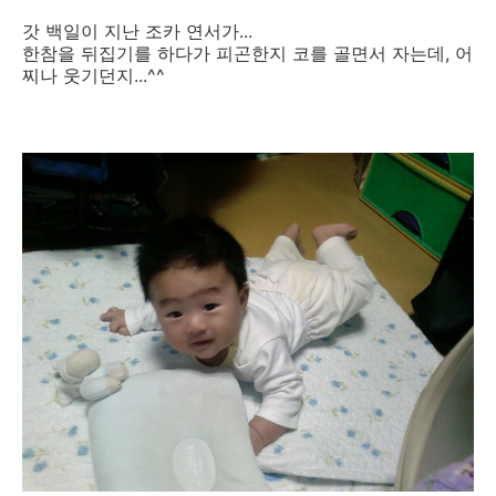
갓 백일이 지난 조카 연서가...
한참을 뒤집기를 하다가 피곤한지 코를 골면서 자는데, 어
찌나 웃기던지...^^