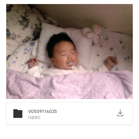
V0509114025
다운로드