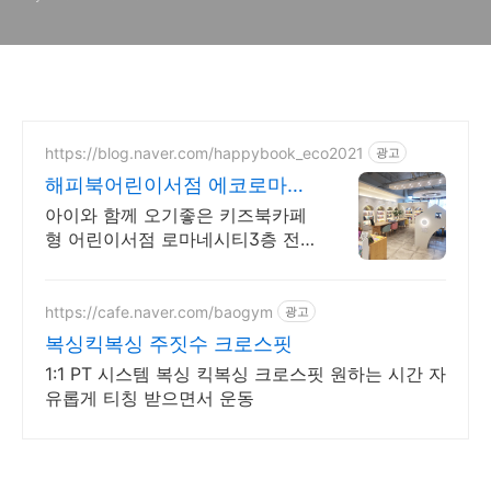
https://blog.naver.com/happybook_eco2021
광고
해피북어린이서점 에코로마네
시티 3층 무료주차
아이와 함께 오기좋은 키즈북카페
형 어린이서점 로마네시티3층 전
집10%할인 단행본20% 문제집 추
가 전주사랑,완주사랑카드 에듀페
이 문화누리
https://cafe.naver.com/baogym
광고
복싱킥복싱 주짓수 크로스핏
1:1 PT 시스템 복싱 킥복싱 크로스핏 원하는 시간 자
유롭게 티칭 받으면서 운동