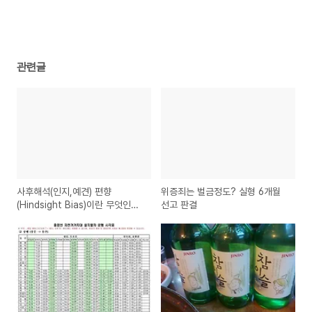
관련글
사후해석(인지,예견) 편향
위증죄는 벌금정도? 실형 6개월
(Hindsight Bias)이란 무엇인
선고 판결
가?