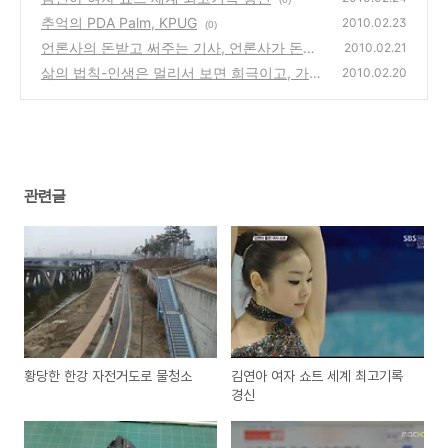
추억의 PDA Palm, KPUG
2010.02.23
(0)
언론사의 돈받고 써주는 기사, 언론사가 돈받
2010.02.21
고 뽑는 브랜드대상
삶의 법칙-인생은 멀리서 보면 희극이고, 가까
(2)
2010.02.20
이서 보면 비극이다! - 인생을 길게 보자!
(0)
관련글
황당한 한강 자전거도로 물청소
김연아 여자 쇼트 세계 최고기록
경신