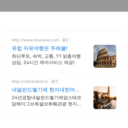
http://www.dooravel.com
광고
유럽 자유여행은 두레블!
최단루트, 숙박, 교통, 1:1 맞춤여행
상담, 24시간 케어서비스 제공!
http://netherland.kr
광고
네덜란드벨기에 현지대한여행
사
24년경험네덜란드벨기에암스테르
담헤이그브뤼셀브뤼훼관광 현지직
영여행사가족자유가이드투어