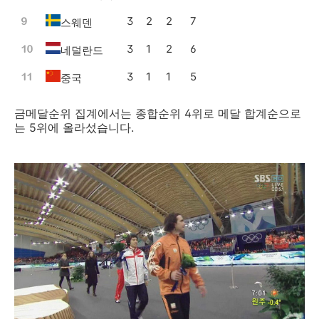
3
2
2
7
스웨덴
3
1
2
6
네덜란드
3
1
1
5
중국
금메달순위 집계에서는 종합순위 4위로 메달 합계순으로
는 5위에 올라섰습니다.