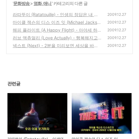
'
문화방송
>
영화, 애니
' 카테고리의 다른 글
라따뚜이 (Ratatouille) - 인생의 정답은 내 안
2009.12.27
에 있다
마이클 잭슨의 디스 이즈 잇 (Michael Jackso
(0)
2009.12.27
n’s This Is It) - 마지막 리허설 모습
해피 플라이트 (A Happy Flight) - 아야세 하
(2)
2009.12.27
루카 신작
러브 액츄얼리 (Love Actually) - 행복해지고
(0)
2009.12.27
싶으십니까?
넥스트 (Next) - 2분을 미리보면 세상을 바꿀
(0)
2009.12.27
수 있다
(0)
관련글