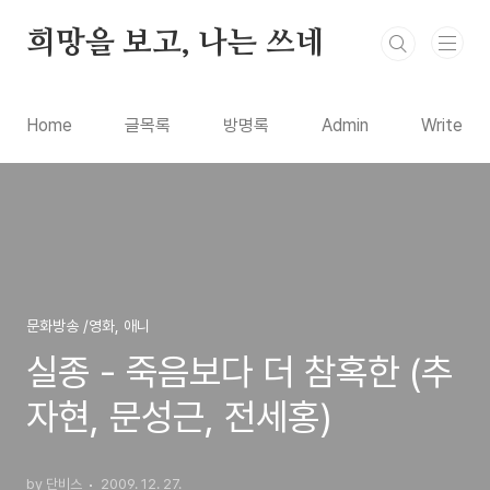
본문 바로가기
희망을 보고, 나는 쓰네
Home
글목록
방명록
Admin
Write
문화방송 /영화, 애니
실종 - 죽음보다 더 참혹한 (추
자현, 문성근, 전세홍)
by 단비스
2009. 12. 27.