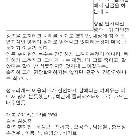
해서 감금을 하
는데....
정말 엽기적인
영화... 뭐 잔인한
장면을 모자이크 처리를 하기도 했지만, 세상에 참 이런
엽기적인 영화가 실제로 일어나고 있다라는것이 더욱 큰
문제가 아닐까 싶다..
암튼 추자현의 복수는 잔인하게 느껴지는것이 아니라, 통
쾌하게 느껴지고, 그녀가 나는 제정신에 그를 죽이고, 갈
았다는 말이 참 섬뜻하지만 멋지게 느껴졌다는...
솔직히 그리 권장할만하지는 않지만, 팽팽한 긴장감하나
는 최고다...
성노리개로 이용되다가 잔인하게 살해되는 여배우는 어
디서 많이 본듯했는데, 최근에 롤러코스터에 자주 나오는
배우인듯...
개봉 2009년 03월 19일
감독 김성홍
출연 추자현 , 문성근 , 전세홍 , 오성수 , 남문철 , 황은정 ,
손건우 , 이봉규 , 손영순 , 허기호