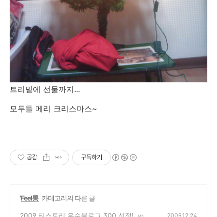
트리밑에 선물까지...
모두들 메리 크리스마스~
공감
구독하기
'
Feel통
' 카테고리의 다른 글
2009 티스토리 우수블로그 300 선정!
2009.12.24
(4)