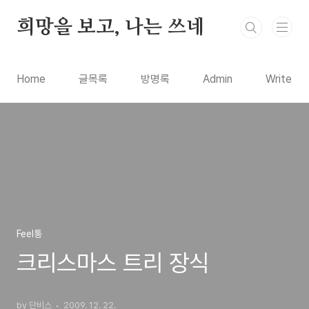
본문 바로가기
희망을 보고, 나는 쓰네
Home
글목록
방명록
Admin
Write
Feel통
크리스마스 트리 장식
by 단비스
2009. 12. 22.