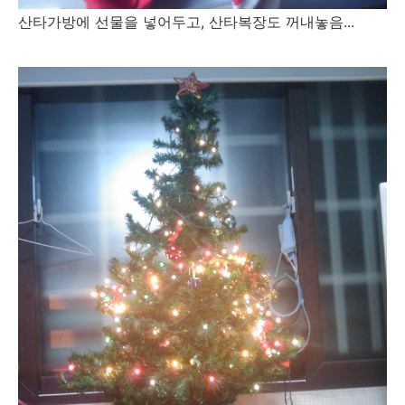
산타가방에 선물을 넣어두고, 산타복장도 꺼내놓음...