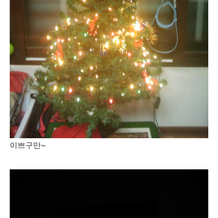
이쁘구만~