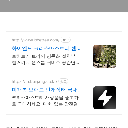
http://www.lohetree.com/
광고
하이엔드 크리스마스트리 렌탈
차별화된 퀄리티 트리
로히트리 트리의 명품화 설치부터
철거까지 원스톱 서비스 공간연출
전문
https://m.bunjang.co.kr/
광고
미개봉 브랜드 번개장터 국내
최대 브랜드 중고거래
크리스마스트리 새상품을 중고가
로 구매하세요. 대화 없는 안전결
제로 간편하게! 전국 각지에서 올
라오는 전국구 최다 상품 매일 10
만 개 이상의 신규 상품 업로드