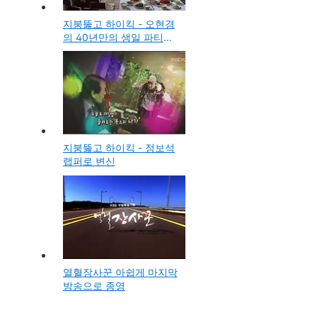
지붕뚫고 하이킥 - 오현경
의 40년만의 생일 파티
(사진보기)
지붕뚫고 하이킥 - 정보석
랩퍼로 변신
열혈장사꾼 아쉽게 마지막
방송으로 종영