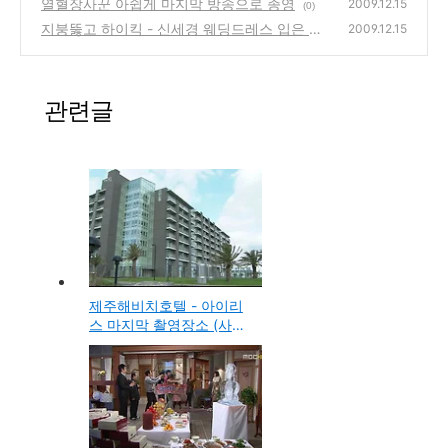
열혈장사꾼 아쉽게 마지막 방송으로 종영
2009.12.15
(0)
지붕뚫고 하이킥 - 신세경 웨딩드레스 입은 모
2009.12.15
습 (사진보기)
(2)
관련글
제주해비치호텔 - 아이리
스 마지막 촬영장소 (사진
보기)