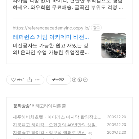
따가움 걱정 없이 하이킥, 편안한 부착감으로 경험
하세요. 와우회원 무료배송. 굴곡진 부위도 걱정 마
세요, 얇고 편안하게 밀착되어 불편함 없이.
https://referenceacademyinc.oopy.io/
광고
레퍼런스 게임 아카데미 비전
공자 취업가능한 게임기획
비전공자도 가능한 쉽고 재밌는 강
의! 온라인 수업 가능한 취업전문
게임기획 학원! 기초부터 취업까지
1:1 프리코칭, 국취제도 안내
공감
구독하기
'
문화방송
' 카테고리의 다른 글
제주해비치호텔 - 아이리스 마지막 촬영장소
2009.12.20
(사진보기)
지붕뚫고 하이킥 - 오현경의 40년만의 생일 파
(0)
2009.12.20
티 (사진보기)
지붕뚫고 하이킥 - 정보석 랩퍼로 변신
(0)
2009.12.20
(0)