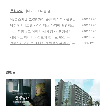
'
문화방송
' 카테고리의 다른 글
MBC 스페셜 2009 가장 슬픈 이야기 - 풀빵엄
2009.12.20
마
제주해비치호텔 - 아이리스 마지막 촬영장소
(0)
2009.12.20
(사진보기)
mbc 지붕뚫고 하이킥-신세경 vs 황정음의 결
(0)
2009.12.20
투 게임
지붕뚫고 하이킥 - 정보석 랩퍼로 변신
(8)
2009.12.20
(0)
열혈장사꾼 아쉽게 마지막 방송으로 종영
2009.12.15
(0)
관련글