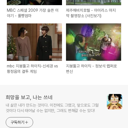
MBC 스페셜 2009 가장 슬픈 이
제주해비치호텔 - 아이리스 마지
야기 - 풀빵엄마
막 촬영장소 (사진보기)
mbc 지붕뚫고 하이킥-신세경 vs
지붕뚫고 하이킥 - 정보석 랩퍼로
황정음의 결투 게임
변신
희망을 보고, 나는 쓰네
내 삶은 내가 만드는 것이다. 이전에도 그랬고, 앞으로도 그럴
것이다 다시 태어날 수는 없지만, 그래도 변해갈 수는 있다!
구독하기