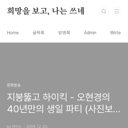
본문 바로가기
희망을 보고, 나는 쓰네
Home
글목록
방명록
Admin
Write
문화방송
지붕뚫고 하이킥 - 오현경의
40년만의 생일 파티 (사진보
기)
by 단비스
2009. 12. 20.