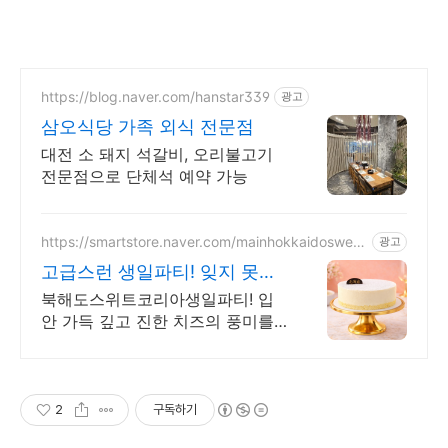
https://blog.naver.com/hanstar339
광고
삼오식당 가족 외식 전문점
대전 소 돼지 석갈비, 오리불고기
전문점으로 단체석 예약 가능
https://smartstore.naver.com/mainhokkaidosweet
광고
korea
고급스런 생일파티! 잊지 못할
수제케이크 선물
북해도스위트코리아생일파티! 입
안 가득 깊고 진한 치즈의 풍미를
느껴보세요! 당일 주문, 익일 도착/
예약배송/ 선물/ 단체주문/ 명품 케
이크의 맛을 전합니다
2
구독하기