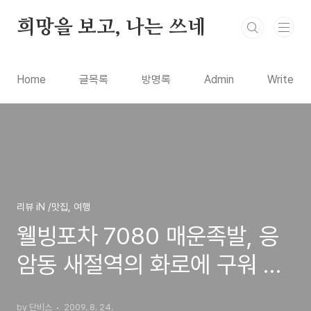
본문 바로가기
희망을 보고, 나는 쓰네
Home
글목록
방명록
Admin
Write
리뷰 iN /맛집, 여행
웰빙포차 7080 매운족발, 응
암동 새절역의 화로에 구워 먹
는 무진장 매운 족발집
by 단비스
2009. 8. 24.