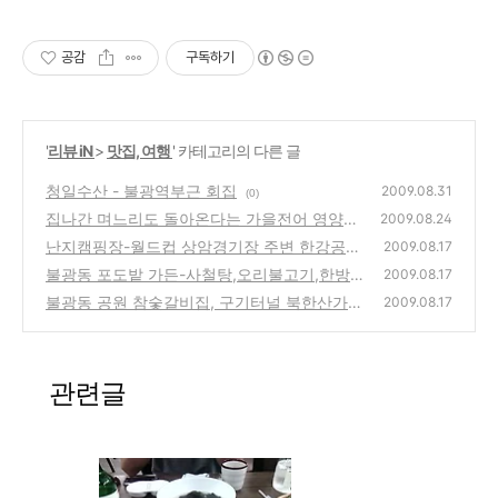
공감
구독하기
'
리뷰 iN
>
맛집, 여행
' 카테고리의 다른 글
청일수산 - 불광역부근 회집
2009.08.31
(0)
집나간 며느리도 돌아온다는 가을전어 영양가
2009.08.24
난지캠핑장-월드컵 상암경기장 주변 한강공원
(0)
2009.08.17
내 고기를 구워먹고 캠핑을 할수 있는곳
불광동 포도밭 가든-사철탕,오리불고기,한방
(0)
2009.08.17
백숙 등을 판매하는 북한산계곡의 음식점
불광동 공원 참숯갈비집, 구기터널 북한산가는
(2)
2009.08.17
방향의 고기집 방문기(녹번동)
(0)
관련글