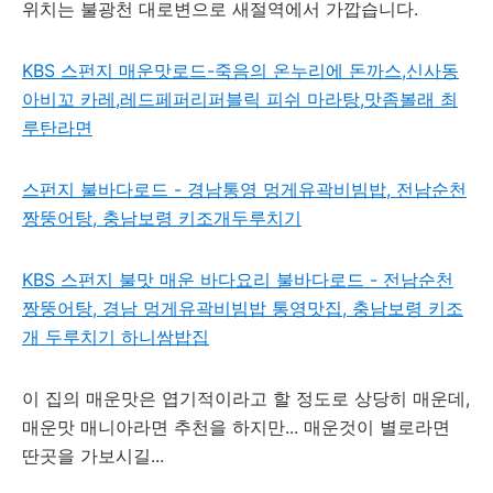
위치는 불광천 대로변으로 새절역에서 가깝습니다.
KBS 스펀지 매운맛로드-죽음의 온누리에 돈까스,신사동
아비꼬 카레,레드페퍼리퍼블릭 피쉬 마라탕,맛좀볼래 최
루탄라면
스펀지 불바다로드 - 경남통영 멍게유곽비빔밥, 전남순천
짱뚱어탕, 충남보령 키조개두루치기
KBS 스펀지 불맛 매운 바다요리 불바다로드 - 전남순천
짱뚱어탕, 경남 멍게유곽비빔밥 통영맛집, 충남보령 키조
개 두루치기 하니쌈밥집
이 집의 매운맛은 엽기적이라고 할 정도로 상당히 매운데,
매운맛 매니아라면 추천을 하지만... 매운것이 별로라면
딴곳을 가보시길...