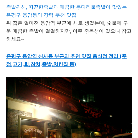
족발귀신, 따끈한족발과 매콤한 통다리불족발이 맛있는
은평구 응암동의 강력 추천 맛집
위 집은 얼마전 응암역 부근에 새로 생겼는데, 숯불에 구
운 매콤한 족발이 얼얼하지만, 아주 중독성이 있으니 참고
하세요~
은평구 응암역 신사동 부근의 추천 맛집 음식점 정리 (주
점,고기,회,참치,족발,치킨집 등)