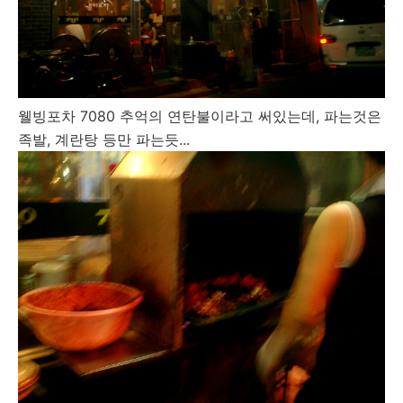
웰빙포차 7080 추억의 연탄불이라고 써있는데, 파는것은
족발, 계란탕 등만 파는듯...