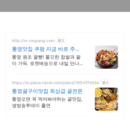
http://m.coupang.com
광고
통영맛집 쿠팡 지금 바로 주문
하세요!
통영 원조 꿀빵! 쫄깃한 찹쌀과 팥
이 가득. 로켓배송으로 내일 만나
요! 와우회원 무료배송과 30일 반
품! 통영 꿀빵을 쿠팡에서 편리하
게 즐겨요.
https://m.place.naver.com/place/1854976566
광고
통영굴구이맛집 최상급 굴전문
통영오면 꼭 먹어봐야하는 굴맛집,
생방송투데이 출연