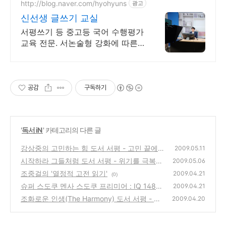
http://blog.naver.com/hyohyuns
광고
신선생 글쓰기 교실
서평쓰기 등 중고등 국어 수행평가
교육 전문. 서논술형 강화에 따른
글쓰기 교육.
공감
구독하기
'
독서 iN
' 카테고리의 다른 글
강상중의 고민하는 힘 도서 서평 - 고민 끝에
2009.05.11
얻는 힘이 강하다!
시작하라 그들처럼 도서 서평 - 위기를 극복한
(0)
2009.05.06
사람들의 남다른 시작법
조중걸의 '열정적 고전 읽기'
(0)
2009.04.21
(0)
슈퍼 스도쿠 멘사 스도쿠 프리미어 : IQ 148을
2009.04.21
위한 논리게임
조화로운 인생(The Harmony) 도서 서평 - 진
(2)
2009.04.20
정한 부를 이루는 5가지 절대 조건!
(0)