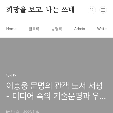
본문 바로가기
희망을 보고, 나는 쓰네
Home
글목록
방명록
Admin
Write
독서 iN
이충웅 문명의 관객 도서 서평
- 미디어 속의 기술문명과 우리
의 시선
by 단비스
2009. 5. 6.