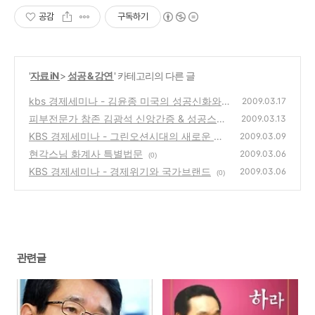
공감
구독하기
'
자료 iN
>
성공 & 강연
' 카테고리의 다른 글
kbs 경제세미나 - 김윤종 미국의 성공신화와
2009.03.17
꿈, 희망, 미래 이야기
피부전문가 참존 김광석 신앙간증 & 성공스토
(0)
2009.03.13
리 (동영상보기)
KBS 경제세미나 - 그린오션시대의 새로운 비
(4)
2009.03.09
즈니스
현각스님 화계사 특별법문
(0)
2009.03.06
(0)
KBS 경제세미나 - 경제위기와 국가브랜드
2009.03.06
(0)
관련글