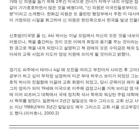
거때 신 의원을 돕기 위해 2주간 미국으로 건너가 지역구 내의 수많은 집
같이 가가호호하면서 많은 것을 배웠다며, "신 의원은 미국인들로부터도
분"이라고 소개했다. 한화갑 의원은 또 클린턴 행정부에서 주한 미 대사
이 거명되던 시절을 회고하며 신 의원은 한민족으로서 한국을 빛낸 인물
신호범(미국명 폴 신, 64) 박사는 이날 모임에서 자신의 모든 것을 내보
러웠으나, 책을 출간하는 것이 모든 이에게 희망과 용기를 주는 것이라는
한 권고로 책을 내게 되었다고 설명하고 책 판매의 모든 수익금은 해외 
이세의 교육 사업과 지도자 양성 지원에 쓰이게 될 것이라고 밝혔다.
경기도 파주에서 태어나 4살 때 모친을 여의고 부친마저 사라진 후 고
공부가 하고 싶어 무작정 상경하여 미군 부대 하우스 보이가 되었던 그는
호직 박사의 친절함에 이끌려 교회 회원이 되었고, 당시 군목이던 레이 
그의 양자가 되어 19세때 미국으로 이주해 검정고시를 거쳐 브리감 영 
에 이어 피츠버그 대학에서 국제 정치학 석사 학위와 워싱턴 주립 대학에
사 학위를 받았다. 일본에서 2년간 말일성도 예수 그리스도 교회 선교 사
는 지난 1988년부터 3년간 말일성도 예수 그리스도 교회 서울 선교부
도 했다.(리아호나, 2000.2)