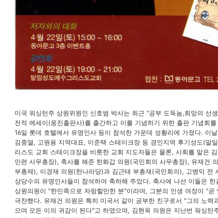
미국 워싱턴주 상원위원인 신호범 박사는 최근 "공부 도둑놈,희망의 선생
전적 에세이(웅진출판사)를 출간하고 이를 기념하기 위한 출판 기념회를 2
16일 롯데 호텔에서 유명인사 등이 참석한 가운데 성황리에 가졌다. 이
김종열, 고원용 지역대표, 이준택 스테이크장 등 경인지역 후기성도(말일
리스도 교회 스테이크장을 비릇한 교회 지도자들은 물론, 사회를 맡은 김
민련 사무총장), 축사를 해준 한화갑 의원(국민회의 사무총장), 유재건 
부총재), 이경재 의원(한나라당)과 김근태 부총재(국민회의), 고병익 전 
상당수의 유명인사들이 참석하여 축하해 주었다. 축사에 나선 이들은 한
상원의원이 "한민족으로 자랑할만한 분"이라며, 그분의 인생 여정이 "곧
극찬했다. 유재건 의원은 특히 미국서 같이 공부한 친구로서 "그의 노력
으며 모든 이의 귀감이 된다"고 하였으며, 김현욱 의원은 지난번 워싱턴