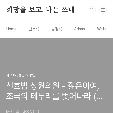
본문 바로가기
희망을 보고, 나는 쓰네
Home
글목록
방명록
Admin
Write
자료 iN /성공 & 강연
신호범 상원의원 - 젊은이여,
조국의 테두리를 벗어나라 (오
디오북)
by 단비스
2009. 3. 13.