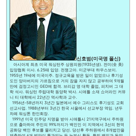
신호범(미국명 폴신)
아시아계 최초 미국 워싱턴주 상원의원(1935년생). 전미(全 美)
입양협회 이사. 6.25때 입양. 전쟁고아. 미군부대 하우스보이.
1955년 19세에 미국이주. 정규교육을 받은 일이 없었으나 후기성
도인 양아버지의 가르침으로 거의 잠을 자지 않고 공부하여 9개월
만에 검정고시인 GED에 합격. 브리감 영 대학 졸업, 피치버 그 대
학 석사. 워싱턴 주립대학 동양학 박사. 시애틀 소재 쇼어라인 커뮤
니 티 대학에서 22년간 역사학과 교수.
1956년-58년까지 3년간 일본에서 예수 그리스도 후기성도 교회
선교사업. 1988년부터 3년간 한국 서울에서 선교부장 역임. 년두
차례 워싱톤 한인회장.
1991년 미국 민주당 지명을 받아 시애틀시 21지역구에서 주하원
으로 출마하여 주민의 99%까지가 백인인 이 지역에서 3선의 현역
공화당 백인 후보를 물리치고 당선. 당선후 주하원에서 8개법안을
제출하여 6개 법안이 통과되는 등 눈부신 활동. 특히 백인과 동양