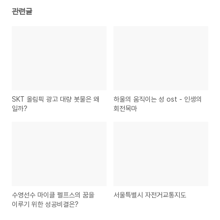
관련글
SKT 올림픽 광고 대량 봇물은 왜
하울의 움직이는 성 ost - 인생의
일까?
회전목마
수영선수 마이클 펠프스의 꿈을
서울특별시 자전거교통지도
이루기 위한 성공비결은?