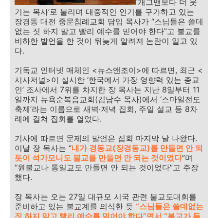
‘개그맨보다 더 웃
기는 목사’로 불리며 대중적인 인기를 구가하고 있는
장경동 대전 중문침례교회 담임 목사가 “스님들은 쓸데
없는 짓 하지 말고 빨리 예수를 믿어야 한다”고 불교를
비하한 발언을 한 것이 뒤늦게 알려져 논란이 일고 있
다.
기독교 인터넷 매체인 <뉴스앤조이>에 따르면, 최근 <
시사저널>이 실시한 ‘한국에서 가장 영향력 있는 종교
인’ 조사에서 7위를 차지한 장 목사는 지난 8일부터 11
일까지 뉴욕순복음교회(김남수 목사)에서 ‘스마일전도
축제’라는 이름으로 새벽·저녁 집회, 주일 설교 등 8차
례에 걸쳐 집회를 열었다.
기사에 따르면 문제의 발언은 집회 마지막 날 나왔다.
이날 장 목사는 “
내가 경동교(장경동교)를 만들면 안 되
듯이 석가모니도 불교를 만들면 안 되는 것이었다
”며
“원불교나 통일교도 만들면 안 되는 것이었다”고 주장
했다.
장 목사는 오는 27일 대규모 시국 관련 불교도대회를
준비하고 있는 불교계를 의식한 듯
“스님들은 쓸데없는
짓 하지 말고 빨리 예수를 믿어야 한다”면서 “불교가 들