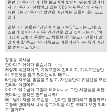
한편 장 목사의 이러한 불교비하 발언이 뒤늦게 알려지
자, 장 목사가 진행하고 있는 CBS ‘파워특강’의 자유게
시판에는 장 목사의 발언을 비난하는 글들이 올라오고
있다.
일부 네티즌들은 “당신이 바로 사탄”, “그대는 그대 스
스로가 얼마나 더러운 인간인줄 알고 짖어대는가”, “하
나님이 그렇게 옹졸하고 치졸한가”, “불교가 만들지 말
았어야 할 종교라면 기독교도 마찬가지”라는 등의 비난
을 쏟아내고 있다.
장경동 목사님
한마디로 어이가 없습니다...-_-;;
저렇게 독단적이고, 기독교만이 진리이고, 기독교인들만
이 모든것을 알고 있다는식의 태도...
타인을 자부심, 믿음을 짓밟고, 자신들만이 유일신을 모신
진리라 이건데요...
아마도 예수님이 그럴때 태어나셔서 그런 사람들을 비판
했다라는 생각은 안드십니까?
예수님이 지금 이 모습을 보신다면 잘한다라고 말할까요?
교황에 반대해서 나서 종교개혁을 이끈 루터가 보면 뭐라
고 할까요?