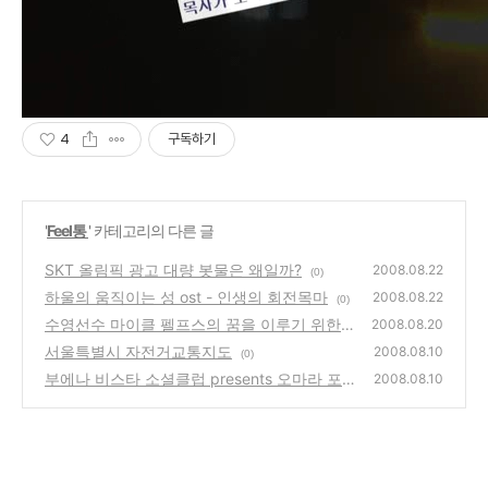
4
구독하기
'
Feel통
' 카테고리의 다른 글
SKT 올림픽 광고 대량 봇물은 왜일까?
2008.08.22
(0)
하울의 움직이는 성 ost - 인생의 회전목마
2008.08.22
(0)
수영선수 마이클 펠프스의 꿈을 이루기 위한
2008.08.20
성공비결은?
서울특별시 자전거교통지도
(2)
2008.08.10
(0)
부에나 비스타 소셜클럽 presents 오마라 포
2008.08.10
르투온도 11월의 내한공연
(0)