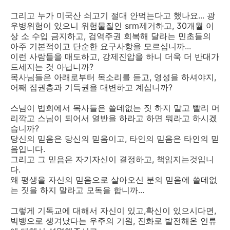
그리고 누가 미국산 쇠고기 절대 안먹는다고 했나요... 광
우병위험이 있으니 위험물질인 srm제거하고, 30개월 이
상 소 수입 금지하고, 검역주권 회복해 달라는 민초들의
아주 기본적이고 단순한 요구사항을 모르십니까...
이런 사람들을 매도하고, 강제진압을 하니 더욱 더 반대가
드세지는 것 아닙니까?
목사님들은 아래로부터 목소리를 듣고, 영성을 하셔야지,
어째 집권층과 기득권을 대변하고 계십니까?
스님이 법회에서 목사들은 쓸데없는 짓 하지 말고 빨리 머
리깍고 스님이 되어서 열반을 하라고 하면 뭐라고 하시겠
습니까?
당신의 믿음은 당신의 믿음이고, 타인의 믿음은 타인의 믿
음입니다.
그리고 그 믿음은 자기자신이 결정하고, 책임지는것입니
다.
왜 평생을 자신의 믿음으로 살아오신 분의 믿음에 쓸데없
는 짓을 하지 말라고 모독을 합니까...
그렇게 기독교에 대해서 자신이 있고,확신이 있으시다면,
빅뱅으로 생겨났다는 우주의 기원, 진화로 발전해온 인류