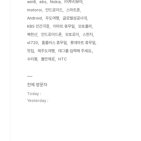
win8
ebs
Nokia
!이투리뷰어
motoroi
안드로이드
스마트폰
Android
우도여행
글로벌성공시대
KBS 인간극장
이마트 휴무일
모토롤라
북한산
안드로이드폰
모토로이
스펀지
xt720
홈플러스 휴무일
롯데마트 휴무일
맛집
제주도여행
태그를 입력해 주세요.
수리봉
불만제로
HTC
전체 방문자
Today :
Yesterday :