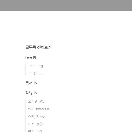
글목록 전체보기
Feel통
Thinking
ToDoList
독서 iN
리뷰 iN
모바일, PC
Windows OS
쇼핑, 지름신
패션, 생활
맛집, 여행