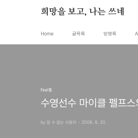
본문 바로가기
희망을 보고, 나는 쓰네
Home
글목록
방명록
A
Feel통
수영선수 마이클 펠프스
by 알 수 없는 사용자
2008. 8. 20.