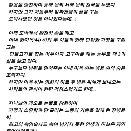
젊음을 탕진하며 동해 번쩍 서해 번쩍 전국을 누볐다.
하지만 그가 처음부터 일확천금의 꿈을 꾸는
도박사였던 것은 아니었다는데...!
이제 도박에서 완전히 손을 떼고
아내 한미옥(44) 씨와 두 아들과 함께 단란한 가정을 꾸린
그는
만물고기를 잡는 어부이자 고구마를 캐는 농부로 제 2의
삶을 살고 있다.
누구보다 남편을 믿어주는 아내 미옥 씨는 병윤 씨의 숨은
조력자다.
하지만 미옥 씨는 영화의 히트 후 병윤 씨에게 보내오는
사람들의 관심이 한편 걱정스럽기도 한데...
지난날의 과오를 눈물로 참회하며
가정의 소중함과 땀 흘리는 노동의 기쁨을 알게 된 장병윤
씨.
최고의 속임술사도 속여 넘기지 못한 인생의 진실은 과연