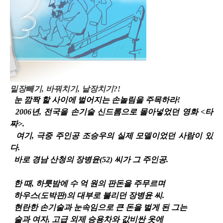
밑장빼기, 바꿔치기, 낱장치기?!
눈 깜짝 할 사이에 벌어지는 손놀림을 주목하라!
2006년, 전국을 손기술 신드롬으로 몰아넣었던 영화 <타
짜>.
여기, 극중 주인공 조승우의 실제 모델이었던 사람이 있
다.
바로 경남 산청의 장병윤(52) 씨가 그 주인공.
한 때, 하룻밤에 수 억 원의 판돈을 주무르며
하우스(도박판)의 대부로 불리던 장병윤 씨.
현란한 손기술과 눈속임으로 큰 돈을 벌게 된 그는
술과 여자, 고급 외제 승용차와 값비싼 옷에