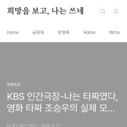
본문 바로가기
희망을 보고, 나는 쓰네
Home
글목록
방명록
Admin
Write
문화방송
KBS 인간극장-나는 타짜였다,
영화 타짜 조승우의 실제 모델
장병윤씨의 이야기
by 알 수 없는 사용자
2008. 8. 17.