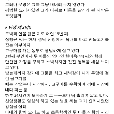
그러나 운명은 그를 그냥 내버려 두지 않았다.
평범한 요리사였던 그가 타짜로 이름을 날리게 된 내막은
무엇일까.
# 인생 제 2막!!
도박과 연을 끊은 지도 어언 19년 째.
장병윤 씨는 현재 경남 산청에서 쪽배를 타고 민물고기를
잡는 어부이자
고구마를 캐는 농부로 평범하게 살고 있다.
3번째 부인이자 두 아들의 엄마인 한미옥(44) 씨와 함께
단란한 가정을 꾸리고 소박하지만 값진 행복을 새삼 느끼
고 있다.
밤늦게까지 강가에 그물을 치고 새벽같이 나가 투망에 걸
린 물고기를
빼는 작업부터 시작해서, 고구마를 수확하여 경매 시장에
내다 파는 등
하루 24시간이 모자라게 그 누구보다 땀 흘리며 살고 있다.
신앙생활도 열심히 하고 있는 병윤 씨는 과거 요리사였던
강점을 살려
아내와 함께 요리도 하고 초등학생인 두 아들과 함께 시간