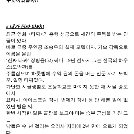
무엇이었을까!!
# 내가 진짜 타짜!!
최근 영화 <타짜>의 흥행 성공으로 세간의 주목을 받는 인
물이 있다.
바로 극중 주인공 조승우의 실제 모델이자, 기술 감독으로
이름을 올린
‘진짜 타짜’ 장병윤(52) 씨다. 19년 전까지 그는 전국의 하우
스(도박판)를
주름잡으며 하룻밤에 수억 원의 돈을 버는 전문 사기 도박
꾼, 일명 타짜였다.
가난한 시골생활로 초등학교도 마치지 못한 채 서울 종로
에서
요리사, 아이스크림 장사, 번데기 장사 등 안 해본 일이 없
었던 병윤 씨.
한번 시작한 일은 끝장을 보고야 마는 승부 근성을 가진 그
는
남들은 수 년 걸리는 요리사 자리에 2년 만에 오르게 되었
다.