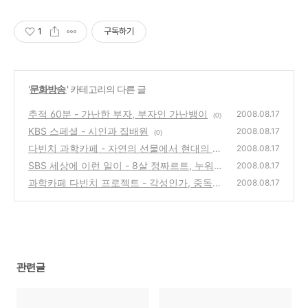
1
구독하기
'
문화방송
' 카테고리의 다른 글
추적 60분 - 가난한 부자, 부자인 가난뱅이
2008.08.17
(0)
KBS 스페셜 - 시인과 집배원
2008.08.17
(0)
다빈치 과학카페 - 자연의 선물에서 현대의 약
2008.08.17
물로, 카페인 권하는 사회
SBS 세상에 이런 일이 - 8살 정짜르트, 누워서
(0)
2008.08.17
타는 자전거
과학카페 다빈치 프로젝트 - 각성인가, 중독인
(0)
2008.08.17
가 카페인의 두 얼굴
(0)
관련글