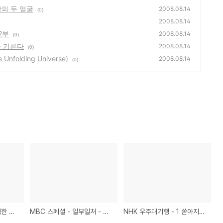
삼의 두 얼굴
2008.08.14
(0)
2008.08.14
2부
2008.08.14
(0)
을 기른다
2008.08.14
(0)
olding Universe)
2008.08.14
(0)
그것이 알고 싶다 - 위험한 데이트
MBC 스폐셜 - 일부일처 - 배신 혹은 해방 제2부
NHK 우주대기행 - 1 쏟아지는 혜성이 생명을 기른다