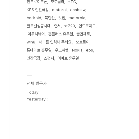
안드로이드폰
모토롤라
HTC
KBS 인간극장
motoroi
danbisw
Android
북한산
맛집
motorola
글로벌성공시대
연서
xt720
안드로이드
!이투리뷰어
홈플러스 휴무일
불만제로
win8
태그를 입력해 주세요.
모토로이
롯데마트 휴무일
우도여행
Nokia
ebs
인간극장
스펀지
이마트 휴무일
전체 방문자
Today :
Yesterday :