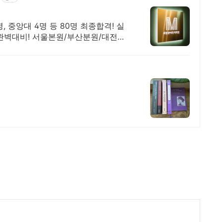
, 중앙대 4명 등 80명 최종합격! 실
형 완벽대비! 서울본원/부산분원/대전분