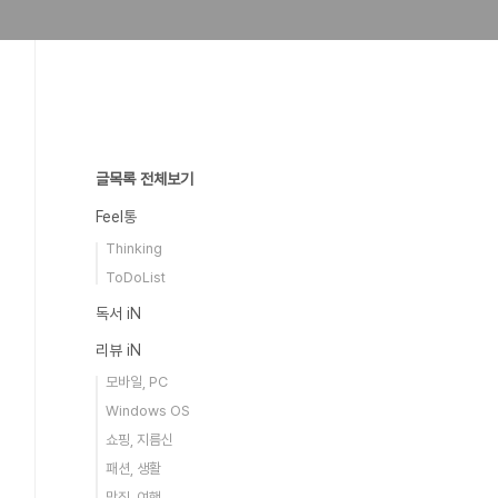
글목록 전체보기
Feel통
Thinking
ToDoList
독서 iN
리뷰 iN
모바일, PC
Windows OS
쇼핑, 지름신
패션, 생활
맛집, 여행