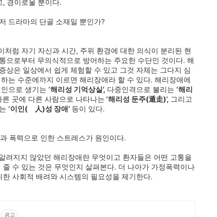
고, 경이로울 뿐이다.
저 드라마의 단골 소재일 뿐인가?
 이처럼 자기 자신과 시간, 주위 환경에 대한 의식이 분리된 현
고통으로부터 무의식적으로 방어하는 주요한 수단인 것이다. 해
증상은 일상에서 쉽게 체험할 수 있고 그것 자체는 그다지 심
해하는 수준에까지 이르면 해리장애라 할 수 있다. 해리장애에
 요인으로 생기는
‘해리성 기억상실’,
다중인격으로 불리는
‘해리
다른 곳에 다른 사람으로 나타나는
‘해리성 둔주(遁走)’,
그리고
드는
‘이인(離人)성 장애’
등이 있다.
힘과 폭력으로 인한 스트레스가 원인이다.
잘 알려지지 않았던 해리장애란 무엇이고 환자들은 어떤 고통을
 줄 수 있는 것은 무엇인지 살펴본다. 더 나아가 가정폭력이나
 위한 사회적 배려와 시스템의 필요성을 제기한다.
광고