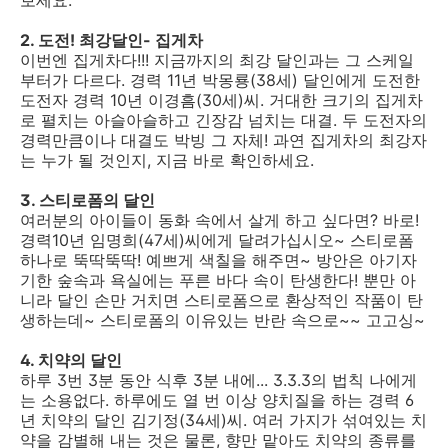
2. 도전! 최강달인- 집게차
이번엔 집게차다!!! 지금까지의 최강 달인과는 그 스케일
부터가 다르다. 경력 11년 박몽룡(38세) 달인에게 도전한
도전자 경력 10년 이경흠(30세)씨. 거대한 크기의 집게차
로 펼치는 아슬아슬하고 긴장감 넘치는 대결. 두 도전자의
경력만큼이나 대결도 박빙 그 자체! 과연 집게차의 최강자
는 누가 될 것인지, 지금 바로 확인하세요.
3. 스티로폼의 달인
여러분의 아이들이 동화 속에서 살게 하고 싶다면? 바로!
경력10년 임명희(47세)씨에게 달려가십시오~ 스티로폼
하나로 뚝딱뚝딱! 예쁘게 색칠을 해주면~ 방안은 아기자
기한 숲속과 욕실에는 푸른 바다 속이 탄생한다! 뿐만 아
니라 달인 손만 거치면 스티로폼으로 환상적인 작품이 탄
생하는데~ 스티로폼의 이유있는 반란 속으로~~ 고고싱~
4. 치약의 달인
하루 3번 3분 동안 식후 3분 내에... 3.3.3의 법칙 나에게
는 소용없다. 하루에도 열 번 이상 양치질을 하는 경력 6
년 치약의 달인 김기정(34세)씨. 여러 가지가 섞여있는 치
약을 감별해 내는 것은 물론, 향만 맡아도 치약의 종류를