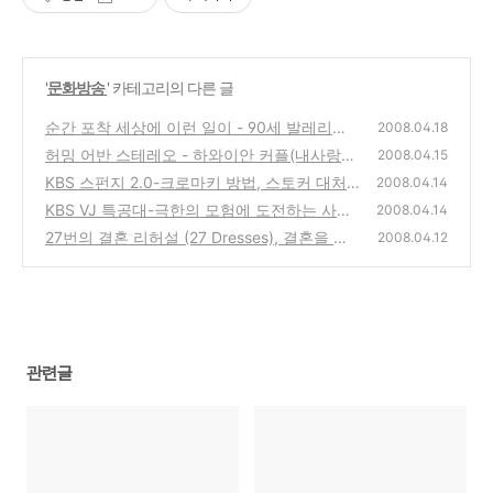
'
문화방송
' 카테고리의 다른 글
순간 포착 세상에 이런 일이 - 90세 발레리노
2008.04.18
허밍 어반 스테레오 - 하와이안 커플(내사랑O
(1)
2008.04.15
ST)
KBS 스펀지 2.0-크로마키 방법, 스토커 대처
(0)
2008.04.14
방법과 스토커가 되기 쉬운 성격의 사람은?
KBS VJ 특공대-극한의 모험에 도전하는 사람,
(0)
2008.04.14
귀농해서 부자됐다! 농촌창업열전
27번의 결혼 리허설 (27 Dresses), 결혼을 앞
(0)
2008.04.12
두고 자기 자신을 찾아가는 한 여성을 그린 영
화
(0)
관련글