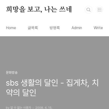
본문 바로가기
희망을 보고, 나는 쓰네
Home
글목록
방명록
Admin
Write
문화방송
sbs 생활의 달인 - 집게차, 치
약의 달인
by 알 수 없는 사용자
2008. 4. 15.