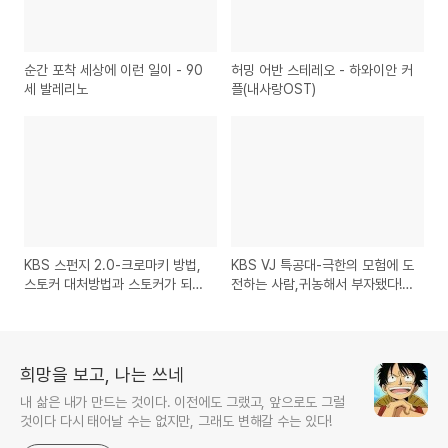
순간 포착 세상에 이런 일이 - 90
허밍 어반 스테레오 - 하와이안 커
세 발레리노
플(내사랑OST)
KBS 스펀지 2.0-크로마키 방법,
KBS VJ 특공대-극한의 모험에 도
스토커 대처방법과 스토커가 되기
전하는 사람,귀농해서 부자됐다!
쉬운 성격의 사람은?
농촌창업열전
희망을 보고, 나는 쓰네
내 삶은 내가 만드는 것이다. 이전에도 그랬고, 앞으로도 그럴
것이다 다시 태어날 수는 없지만, 그래도 변해갈 수는 있다!