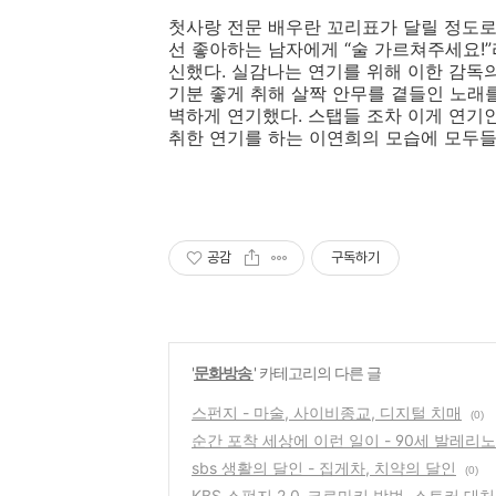
첫사랑 전문 배우란 꼬리표가 달릴 정도로 
선 좋아하는 남자에게 “술 가르쳐주세요!
신했다. 실감나는 연기를 위해 이한 감독의
기분 좋게 취해 살짝 안무를 곁들인 노래
벽하게 연기했다. 스탭들 조차 이게 연기
취한 연기를 하는 이연희의 모습에 모두들
공감
구독하기
'
문화방송
' 카테고리의 다른 글
스펀지 - 마술, 사이비종교, 디지털 치매
(0)
순간 포착 세상에 이런 일이 - 90세 발레리노
sbs 생활의 달인 - 집게차, 치약의 달인
(0)
KBS 스펀지 2.0-크로마키 방법, 스토커 