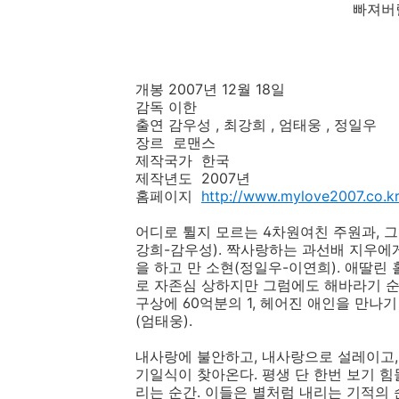
빠져버
개봉 2007년 12월 18일
감독 이한
출연 감우성 , 최강희 , 엄태웅 , 정일우
장르 로맨스
제작국가 한국
제작년도 2007년
홈페이지
http://www.mylove2007.co.kr
어디로 튈지 모르는 4차원여친 주원과, 
강희-감우성). 짝사랑하는 과선배 지우에게
을 하고 만 소현(정일우-이연희). 애딸린
로 자존심 상하지만 그럼에도 해바라기 순
구상에 60억분의 1, 헤어진 애인을 만나
(엄태웅).
내사랑에 불안하고, 내사랑으로 설레이고,
기일식이 찾아온다. 평생 단 한번 보기 힘
리는 순간. 이들은 별처럼 내리는 기적의