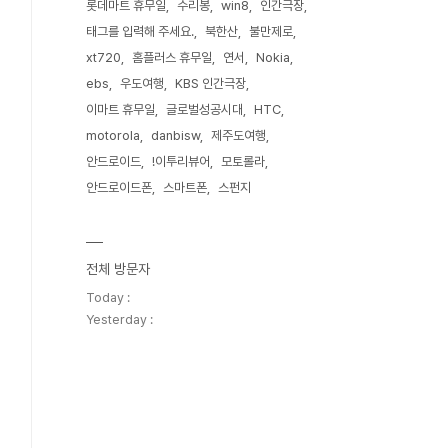
롯데마트 휴무일
수리봉
win8
인간극장
태그를 입력해 주세요.
북한산
불만제로
xt720
홈플러스 휴무일
연서
Nokia
ebs
우도여행
KBS 인간극장
이마트 휴무일
글로벌성공시대
HTC
motorola
danbisw
제주도여행
안드로이드
!이투리뷰어
모토롤라
안드로이드폰
스마트폰
스펀지
전체 방문자
Today :
Yesterday :