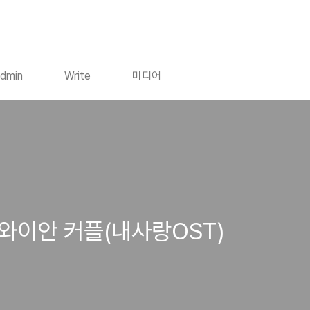
dmin
Write
미디어
하와이안 커플(내사랑OST)