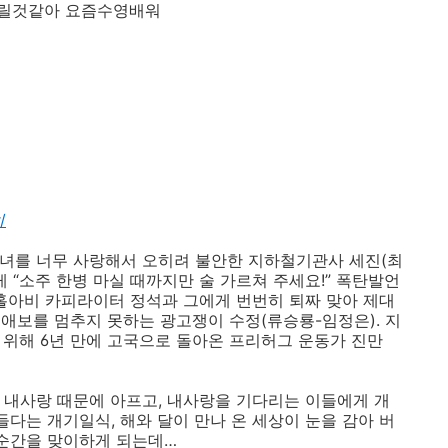
릴것같아 요즘수영배워
/
그녀를 너무 사랑해서 오히려 불안한 지하철기관사 세진(최
 “소주 한병 마실 때까지만 술 가르쳐 주세요!” 폭탄발언
 홀아비 카피라이터 정석과 그에게 번번히 퇴짜 맞아 제대
애보를 멈추지 못하는 광고쟁이 수정(류승룡-임정은). 지
기 위해 6년 만에 고국으로 돌아온 프리허그 운동가 진만
 내사랑 때문에 아프고, 내사랑을 기다리는 이들에게 개
들다는 개기일식, 해와 달이 만나 온 세상이 눈을 감아 버
 순간을 맞이하게 되는데…