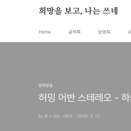
본문 바로가기
희망을 보고, 나는 쓰네
Home
글목록
방명록
A
문화방송
허밍 어반 스테레오 - 
by 알 수 없는 사용자
2008. 4. 15.