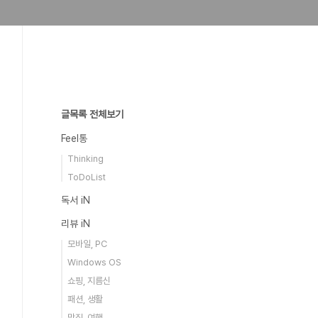
글목록 전체보기
Feel통
Thinking
ToDoList
독서 iN
리뷰 iN
모바일, PC
Windows OS
쇼핑, 지름신
패션, 생활
맛집, 여행