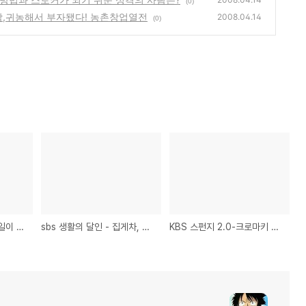
(0)
사람,귀농해서 부자됐다! 농촌창업열전
2008.04.14
(0)
순간 포착 세상에 이런 일이 - 90세 발레리노
sbs 생활의 달인 - 집게차, 치약의 달인
KBS 스펀지 2.0-크로마키 방법, 스토커 대처방법과 스토커가 되기 쉬운 성격의 사람은?