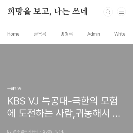
본문 바로가기
희망을 보고, 나는 쓰네
Home
글목록
방명록
Admin
Write
문화방송
KBS VJ 특공대-극한의 모험
에 도전하는 사람,귀농해서 부
자됐다! 농촌창업열전
by 알 수 없는 사용자
2008. 4. 14.