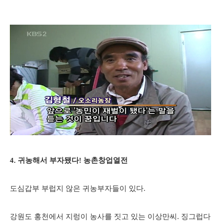
4. 귀농해서 부자됐다! 농촌창업열전
도심갑부 부럽지 않은 귀농부자들이 있다.
강원도 홍천에서 지렁이 농사를 짓고 있는 이상만씨. 징그럽다