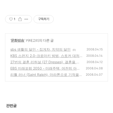
1
구독하기
'
문화방송
' 카테고리의 다른 글
sbs 생활의 달인 - 집게차, 치약의 달인
2008.04.15
(0)
KBS 스펀지 2.0-크로마키 방법, 스토커 대처
2008.04.14
방법과 스토커가 되기 쉬운 성격의 사람은?
27번의 결혼 리허설 (27 Dresses), 결혼을 앞
(0)
2008.04.12
두고 자기 자신을 찾아가는 한 여성을 그린 영
EBS 미래포럼 2050 - 미래주택, 여전히 아파
2008.04.08
화
트를 원하십니까?
(0)
리틀 러너 (Saint Ralph), 마라톤으로 기적을
(0)
2008.04.07
보여주는 소년의 감동적인 추천 영화
(0)
관련글