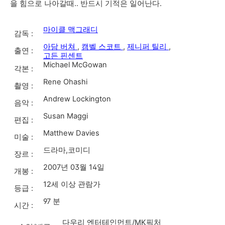
을 힘으로 나아갈때.. 반드시 기적은 일어난다.
마이클 맥그래디
감독 :
아담 버쳐
,
캠벨 스코트
,
제니퍼 틸리
,
출연 :
고든 핀센트
Michael McGowan
각본 :
Rene Ohashi
촬영 :
Andrew Lockington
음악 :
Susan Maggi
편집 :
Matthew Davies
미술 :
드라마,코미디
장르 :
2007년 03월 14일
개봉 :
12세 이상 관람가
등급 :
97 분
시간 :
다우리 엔터테인먼트/MK픽처