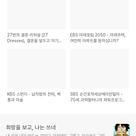
27번의 결혼 리허설 (27
EBS 미래포럼 2050 - 미래주택,
Dresses), 결혼을 앞두고 자기
여전히 아파트를 원하십니까?
자신을 찾아가는 한 여성을 그린
영화
KBS 스펀지 - 납치범의 전략, 벽
SBS 순간포착세상에이런일이 -
통과 마술
70세 괴력할머니의 파워프로그
램, 점례 고모
희망을 보고, 나는 쓰네
내 삶은 내가 만드는 것이다. 이전에도 그랬고, 앞으로도 그럴