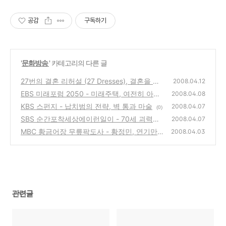
공감
구독하기
'
문화방송
' 카테고리의 다른 글
27번의 결혼 리허설 (27 Dresses), 결혼을 앞
2008.04.12
두고 자기 자신을 찾아가는 한 여성을 그린 영
EBS 미래포럼 2050 - 미래주택, 여전히 아파
2008.04.08
화
트를 원하십니까?
(0)
KBS 스펀지 - 납치범의 전략, 벽 통과 마술
(0)
2008.04.07
(0)
SBS 순간포착세상에이런일이 - 70세 괴력할
2008.04.07
머니의 파워프로그램, 점례 고모
MBC 황금어장 무릎팍도사 - 황정민, 연기만을
(0)
2008.04.03
생각하며 살아온 연기파 배우의 이야기와 삶
(0)
관련글