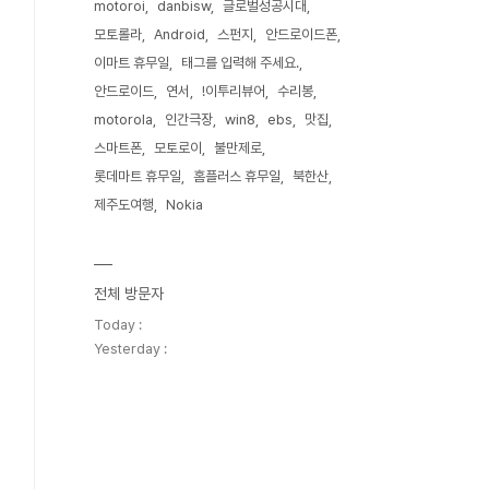
motoroi
danbisw
글로벌성공시대
모토롤라
Android
스펀지
안드로이드폰
이마트 휴무일
태그를 입력해 주세요.
안드로이드
연서
!이투리뷰어
수리봉
motorola
인간극장
win8
ebs
맛집
스마트폰
모토로이
불만제로
롯데마트 휴무일
홈플러스 휴무일
북한산
제주도여행
Nokia
전체 방문자
Today :
Yesterday :