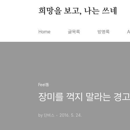
본문 바로가기
희망을 보고, 나는 쓰네
Home
글목록
방명록
A
Feel통
장미를 꺽지 말라는 경고
by 단비스
2016. 5. 24.