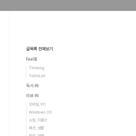
글목록 전체보기
Feel통
Thinking
ToDoList
독서 iN
리뷰 iN
모바일, PC
Windows OS
쇼핑, 지름신
패션, 생활
맛집, 여행