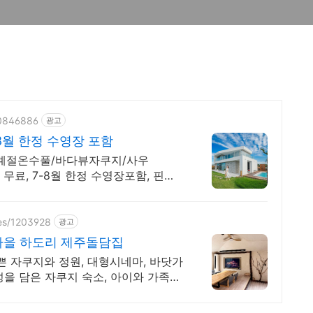
70846886
광고
8월 한정 수영장 포함
사계절온수풀/바다뷰자쿠지/사우
무료, 7-8월 한정 수영장포함, 핀란
zes/1203928
광고
을 하도리 제주돌담집
쁜 자쿠지와 정원, 대형시네마, 바닷가
을 담은 자쿠지 숙소, 아이와 가족의