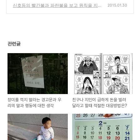
프리랜서의 시각의 차이
신호등의 빨간불과 파란불을 보고 원칙을 지키
(0)
2015.01.30
며 살아가는 삶과 편안함을 추구하는 삶
(0)
관련글
장미를 꺽지 말라는 경고문과 우
친구나 지인이 급하게 돈을 빌려
리의 말과 행동에 대한 생각
달라고 할때 적절한 대응방법은?