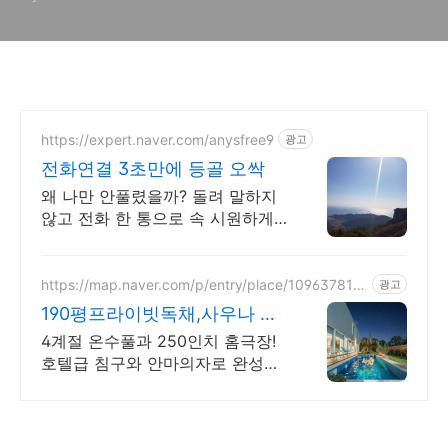
https://expert.naver.com/anysfree9
광고
전화연결 3초만에 등골 오싹
왜 나만 안풀렸을까? 돌려 말하지
않고 전화 한 통으로 속 시원하게
완벽 해결
https://map.naver.com/p/entry/place/109637816
광고
3
190평프라이빗독채,사우나 예
쁜 4계절 온수수영장 힐링
4계절 온수풀과 250인치 홈극장!
호텔급 침구와 안마의자로 완성하
는 프리미엄독채 별빛 자쿠지와 불
멍의 낭만! 스타일러와 사우나로
완성하는 세심한 배려의 감성숙소