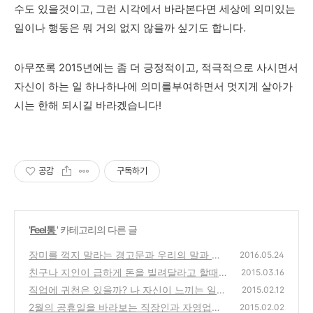
수도 있을것이고, 그런 시각에서 바라본다면 세상에 의미있는
일이나 행동은 뭐 거의 없지 않을까 싶기도 합니다.
아무쪼록 2015년에는 좀 더 긍정적이고, 적극적으로 사시면서
자신이 하는 일 하나하나에 의미를부여하면서 멋지게 살아가
시는 한해 되시길 바라겠습니다!
공감
구독하기
'
Feel통
' 카테고리의 다른 글
장미를 꺽지 말라는 경고문과 우리의 말과 행
2016.05.24
동에 대한 생각
친구나 지인이 급하게 돈을 빌려달라고 할때
(9)
2015.03.16
적절한 대응방법은?
직업에 귀천은 있을까? 나 자신이 느끼는 일의
(2)
2015.02.12
자부심 vs 밥벌이의 수단
2월의 공휴일을 바라보는 직장인과 자영업자,
(0)
2015.02.02