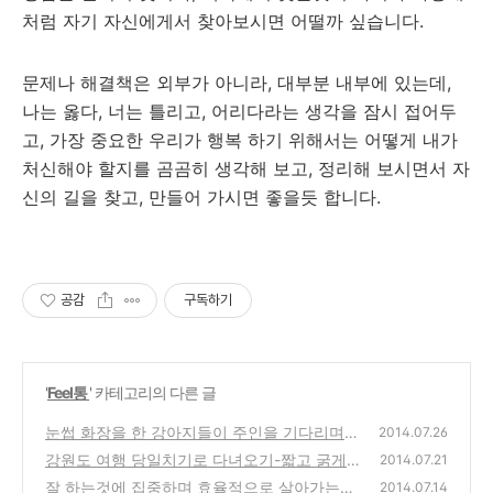
처럼 자기 자신에게서 찾아보시면 어떨까 싶습니다.
문제나 해결책은 외부가 아니라, 대부분 내부에 있는데,
나는 옳다, 너는 틀리고, 어리다라는 생각을 잠시 접어두
고, 가장 중요한 우리가 행복 하기 위해서는 어떻게 내가
처신해야 할지를 곰곰히 생각해 보고, 정리해 보시면서 자
신의 길을 찾고, 만들어 가시면 좋을듯 합니다.
공감
구독하기
'
Feel통
' 카테고리의 다른 글
눈썹 화장을 한 강아지들이 주인을 기다리며
2014.07.26
앉아있는 귀여운 모습 동영상
강원도 여행 당일치기로 다녀오기-짧고 굵게
(2)
2014.07.21
즐기는 방법과 1박2일과 비교, 장단점
잘 하는것에 집중하며 효율적으로 살아가는것
(2)
2014.07.14