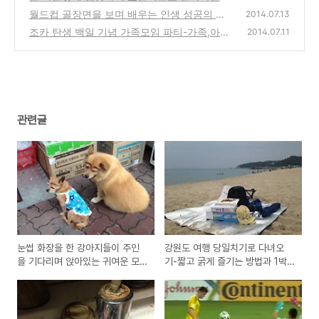
과 하고 싶은것을 하면서 사는 삶
월드컵 골장면을 보며 배우는 인생 성공의 법
(0)
2014.07.13
칙-목표를 잊고, 이 순간에 집중하자!
조카 탄생 백일 기념 가족모임 파티-가족,아이
(0)
2014.07.11
의 추억의 사진,동영상을 블로그에 올려봐요!
(13)
관련글
눈썹 화장을 한 강아지들이 주인
강원도 여행 당일치기로 다녀오
을 기다리며 앉아있는 귀여운 모
기-짧고 굵게 즐기는 방법과 1박2
습 동영상
일과 비교, 장단점