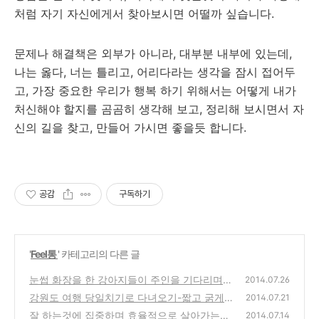
처럼 자기 자신에게서 찾아보시면 어떨까 싶습니다.
문제나 해결책은 외부가 아니라, 대부분 내부에 있는데,
나는 옳다, 너는 틀리고, 어리다라는 생각을 잠시 접어두
고, 가장 중요한 우리가 행복 하기 위해서는 어떻게 내가
처신해야 할지를 곰곰히 생각해 보고, 정리해 보시면서 자
신의 길을 찾고, 만들어 가시면 좋을듯 합니다.
공감
구독하기
'
Feel통
' 카테고리의 다른 글
눈썹 화장을 한 강아지들이 주인을 기다리며
2014.07.26
앉아있는 귀여운 모습 동영상
강원도 여행 당일치기로 다녀오기-짧고 굵게
(2)
2014.07.21
즐기는 방법과 1박2일과 비교, 장단점
잘 하는것에 집중하며 효율적으로 살아가는것
(2)
2014.07.14