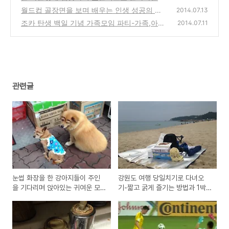
과 하고 싶은것을 하면서 사는 삶
월드컵 골장면을 보며 배우는 인생 성공의 법
(0)
2014.07.13
칙-목표를 잊고, 이 순간에 집중하자!
조카 탄생 백일 기념 가족모임 파티-가족,아이
(0)
2014.07.11
의 추억의 사진,동영상을 블로그에 올려봐요!
(13)
관련글
눈썹 화장을 한 강아지들이 주인
강원도 여행 당일치기로 다녀오
을 기다리며 앉아있는 귀여운 모
기-짧고 굵게 즐기는 방법과 1박2
습 동영상
일과 비교, 장단점