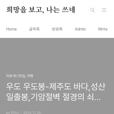
본문 바로가기
희망을 보고, 나는 쓰네
Home
글목록
방명록
Admin
Write
리뷰 iN /맛집, 여행
우도 우도봉-제주도 바다,성산
일출봉,기암절벽 절경의 쇠머
리오름 정상 오르는 방법과 동
by 단비스
2013. 11. 29.