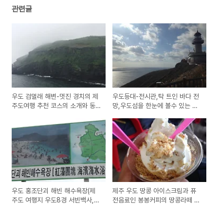
관련글
우도 검멀래 해변-멋진 경치의 제
우도등대-전시관,탁 트인 바다 전
주도여행 추천 코스의 소개와 동
망,우도섬을 한눈에 볼수 있는 제
영상(우도등대,동안경굴,후해석
주도 추천 여행지
벽)
우도 홍조단괴 해빈 해수욕장(제
제주 우도 땅콩 아이스크림과 퓨
주도 여행지 우도8경 서빈백사,
전음료인 봉봉커피의 땅콩라떼 구
산호산) 이름의 뜻과 의미는?
입 시식기