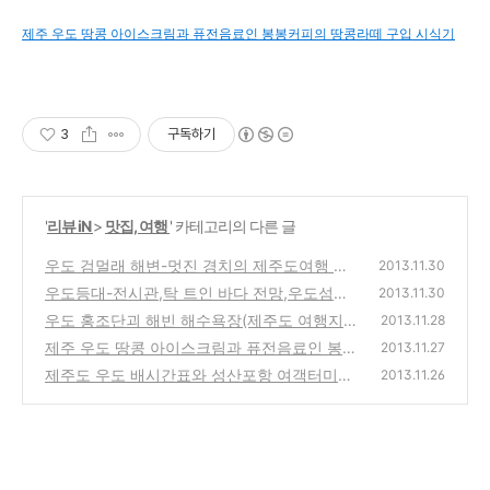
제주 우도 땅콩 아이스크림과 퓨전음료인 봉봉커피의 땅콩라떼 구입 시식기
3
구독하기
'
리뷰 iN
>
맛집, 여행
' 카테고리의 다른 글
우도 검멀래 해변-멋진 경치의 제주도여행 추
2013.11.30
천 코스의 소개와 동영상(우도등대,동안경굴,
우도등대-전시관,탁 트인 바다 전망,우도섬을
2013.11.30
후해석벽)
한눈에 볼수 있는 제주도 추천 여행지
(1)
우도 홍조단괴 해빈 해수욕장(제주도 여행지
(6)
2013.11.28
우도8경 서빈백사, 산호산) 이름의 뜻과 의미
제주 우도 땅콩 아이스크림과 퓨전음료인 봉봉
2013.11.27
는?
커피의 땅콩라떼 구입 시식기
(0)
제주도 우도 배시간표와 성산포항 여객터미널
(2)
2013.11.26
의 여객료,입장료 정보-자동차없이 가보는 여
행 추천
(1)