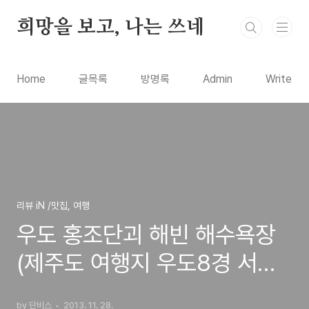
본문 바로가기
희망을 보고, 나는 쓰네
Home
글목록
방명록
Admin
Write
리뷰 iN /맛집, 여행
우도 홍조단괴 해빈 해수욕장
(제주도 여행지 우도8경 서빈
백사, 산호산) 이름의 뜻과 의
by 단비스
2013. 11. 28.