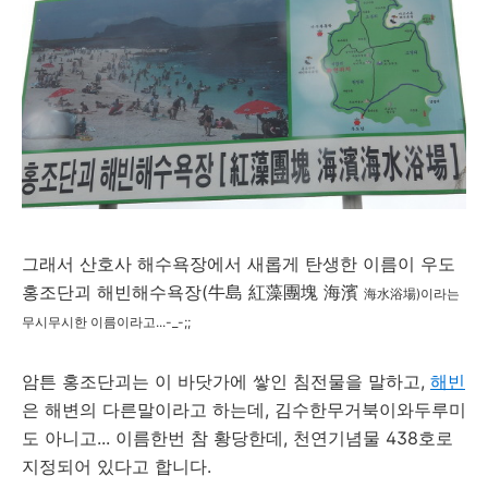
그래서 산호사 해수욕장에서 새롭게 탄생한 이름이 우도
홍조단괴 해빈해수욕장(牛島 紅藻團塊 海濱
海水浴場)이라는
무시무시한 이름이라고...-_-;;
암튼 홍조단괴는 이 바닷가에 쌓인 침전물을 말하고,
해빈
은 해변의 다른말이라고 하는데, 김수한무거북이와두루미
도 아니고... 이름한번 참 황당한데, 천연기념물 438호로
지정되어 있다고 합니다.