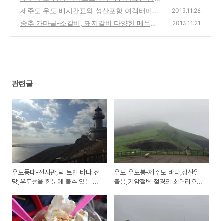
영상
커피의 땅콩라떼 구입 시식기
(0)
제주도 우도 배시간표와 성산포항 여객터미널
(2)
2013.11.26
의 여객료,입장료 정보-자동차없이 가보는 여
송추 가마골-소갈비, 돼지갈비 다양한 메뉴의
2013.11.21
행 추천
모임에 좋은 고기집 방문기와 예약 전화번호,
(1)
홈페이지(서울 은평점)
(0)
관련글
우도등대-전시관,탁 트인 바다 전
우도 우도봉-제주도 바다,성산일
망,우도섬을 한눈에 볼수 있는 제
출봉,기암절벽 절경의 쇠머리오름
주도 추천 여행지
정상 오르는 방법과 동영상