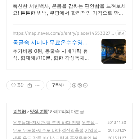
푹신한 서빈백사, 온몸을 감싸는 편안함을 느껴보세
요! 튼튼한 빈백, 쿠팡에서 합리적인 가격으로 만나
보세요.
https://map.naver.com/p/entry/place/143533273
광고
1
동굴속 시네마 무료온수수영장
독특하고 아늑한 제주 아지트
추가비용 0원, 동굴속 시네마틱 휴
식. 협재해변10분, 힙한 감성독채,
무료바베큐 감성독채,동굴의 아늑
함 풀사이드 시네마의 낭만. 잊지
못할 태교여행&커플여행의 완성
공감
구독하기
'
리뷰 iN
>
맛집, 여행
' 카테고리의 다른 글
우도등대-전시관,탁 트인 바다 전망,우도섬을
2013.11.30
한눈에 볼수 있는 제주도 추천 여행지
우도 우도봉-제주도 바다,성산일출봉,기암절
(6)
2013.11.29
벽 절경의 쇠머리오름 정상 오르는 방법과 동
제주 우도 땅콩 아이스크림과 퓨전음료인 봉봉
2013.11.27