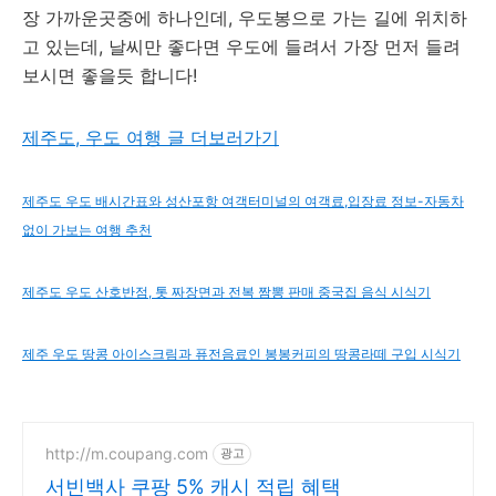
장 가까운곳중에 하나인데, 우도봉으로 가는 길에 위치하
고 있는데, 날씨만 좋다면 우도에 들려서 가장 먼저 들려
보시면 좋을듯 합니다!
제주도, 우도 여행 글 더보러가기
제주도 우도 배시간표와 성산포항 여객터미널의 여객료,입장료 정보-자동차
없이 가보는 여행 추천
제주도 우도 산호반점, 톳 짜장면과 전복 짬뽕 판매 중국집 음식 시식기
제주 우도 땅콩 아이스크림과 퓨전음료인 봉봉커피의 땅콩라떼 구입 시식기
http://m.coupang.com
광고
서빈백사 쿠팡 5% 캐시 적립 혜택