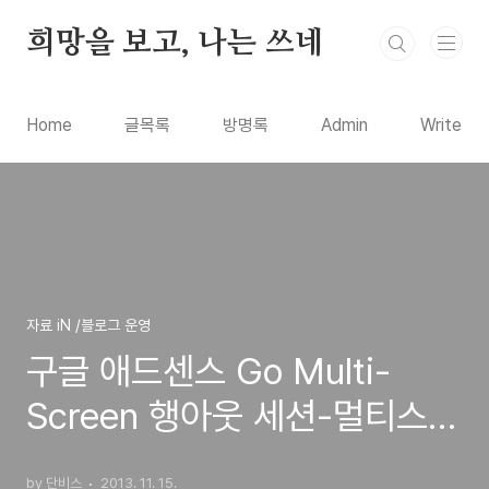
본문 바로가기
희망을 보고, 나는 쓰네
Home
글목록
방명록
Admin
Write
자료 iN /블로그 운영
구글 애드센스 Go Multi-
Screen 행아웃 세션-멀티스크
린,반응형 웹디자인에 관련돤
by 단비스
2013. 11. 15.