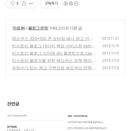
3
구독하기
'
자료 iN
>
블로그 운영
' 카테고리의 다른 글
애드센스 320*100 큰 모바일 배너 광고 단위
2013.11.27
추가로 수익증대 기대와 티스토리는?
티스토리 블로그 데이터 백업 서비스와 tistory
(13)
2013.11.19
blog 웹호스팅을 한다면 비용은 얼마나 들까?
티스토리 블로그 상단에 div 플로팅으로 cse
2013.11.13
검색, 애드센스 광고 부착과 정책 위반
(0)
티스토리 블로거를 위한 애드센스 정책 행아웃
(7)
2013.11.12
온에어 세션 정리-AdSense 주의사항
속임수가 있는 광고 구현으로 애드센스 정책위
(2)
2013.11.12
반시 해결 방법, 모바일 300*250을 300*50
으로 교체후 수익 급락
(41)
관련글