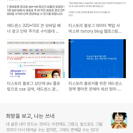
애드센스 320*100 큰 모바일 배
티스토리 블로그 데이터 백업 서
너 광고 단위 추가로 수익증대 기
비스와 tistory blog 웹호스팅을
대와 티스토리는?
한다면 비용은 얼마나 들까?
티스토리 블로그 상단에 div 플로
티스토리 블로거를 위한 애드센스
팅으로 cse 검색, 애드센스 광고
정책 행아웃 온에어 세션 정리-
부착과 정책 위반
AdSense 주의사항
희망을 보고, 나는 쓰네
내 삶은 내가 만드는 것이다. 이전에도 그랬고, 앞으로도 그럴
것이다 다시 태어날 수는 없지만, 그래도 변해갈 수는 있다!