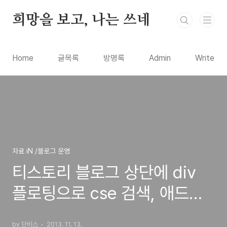
본문 바로가기
희망을 보고, 나는 쓰네
Home
글목록
방명록
Admin
Write
자료 iN /블로그 운영
티스토리 블로그 상단에 div
플로팅으로 cse 검색, 애드센
스 광고 부착과 정책 위반
by 단비스
2013. 11. 13.