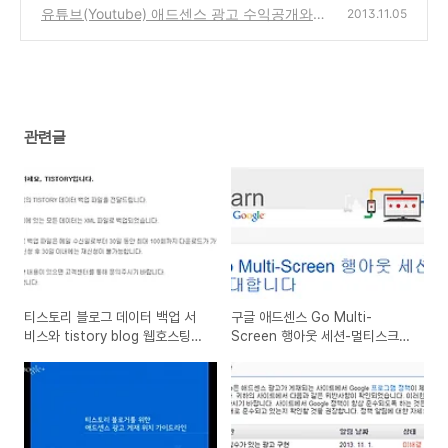
반시 해결 방법, 모바일 300*250을 300*50
유튜브(Youtube) 애드센스 광고 수익공개와
2013.11.05
으로 교체후 수익 급락
블로그에 동영상 삽입의 장단점에 대한 생각
(41)
(2)
관련글
티스토리 블로그 데이터 백업 서
구글 애드센스 Go Multi-
비스와 tistory blog 웹호스팅을
Screen 행아웃 세션-멀티스크
한다면 비용은 얼마나 들까?
린,반응형 웹디자인에 관련돤 세
미나 소식