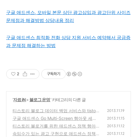
구글 애드센스, 모바일 본문 상단 광고삽입과 광고단위 사이즈
문제점과 해결방법 상담내용 정리
구글 애드센스 최적화 전화 상담 지원 서비스 예약해서 궁금증
과 문제점 해결하는 방법
2
구독하기
'
자료 iN
>
블로그 운영
' 카테고리의 다른 글
티스토리 블로그 데이터 백업 서비스와 tistory
2013.11.19
blog 웹호스팅을 한다면 비용은 얼마나 들까?
구글 애드센스 Go Multi-Screen 행아웃 세션-
2013.11.15
멀티스크린,반응형 웹디자인에 관련돤 세미나
(0)
티스토리 블로거를 위한 애드센스 정책 행아웃
2013.11.12
소식
온에어 세션 정리-AdSense 주의사항
(2)
속임수가 있는 광고 구현으로 애드센스 정책위
(2)
2013.11.12