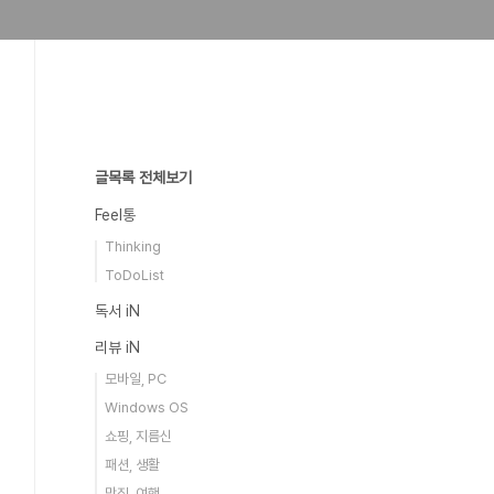
글목록 전체보기
Feel통
Thinking
ToDoList
독서 iN
리뷰 iN
모바일, PC
Windows OS
쇼핑, 지름신
패션, 생활
맛집, 여행