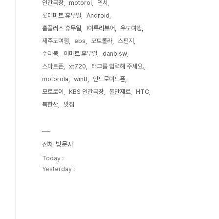
인간극장
motoroi
연서
롯데마트 휴무일
Android
홈플러스 휴무일
!이투리뷰어
우도여행
제주도여행
ebs
모토롤라
스펀지
수리봉
이마트 휴무일
danbisw
스마트폰
xt720
태그를 입력해 주세요.
motorola
win8
안드로이드폰
모토로이
KBS 인간극장
불만제로
HTC
북한산
맛집
전체 방문자
Today :
Yesterday :