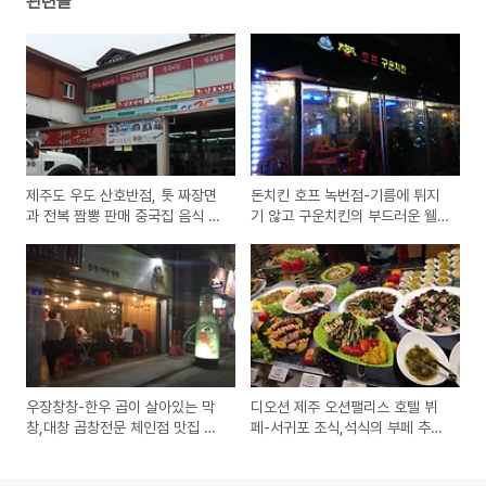
관련글
제주도 우도 산호반점, 톳 짜장면
돈치킨 호프 녹번점-기름에 튀지
과 전복 짬뽕 판매 중국집 음식 시
기 않고 구운치킨의 부드러운 웰
식기
빙 닭요리 맛집 방문기(이경규 프
렌차이즈)
우장창창-한우 곱이 살아있는 막
디오션 제주 오션팰리스 호텔 뷔
창,대창 곱창전문 체인점 맛집 방
페-서귀포 조식,석식의 부페 추천
문기(영등포구청점)
맛집의 가격과 할인 정보