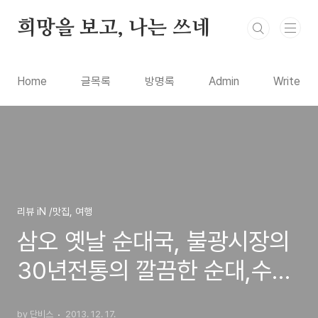
본문 바로가기
희망을 보고, 나는 쓰네
Home
글목록
방명록
Admin
Write
리뷰 iN /맛집, 여행
삼오 옛날 순대국, 불광시장의
30년전통의 깔끔한 순대,수육,
술국의 맛집 방문기
by 단비스
2013. 12. 17.