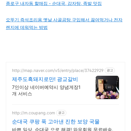
종로구 내자동 할매집 - 순대국, 감자탕, 족발 맛집
오뚜기 즉석조리용 옛날 사골곰탕 구입해서 끓여먹거나 전자
렌지에 데워먹는 방법
http://map.naver.com/v5/entry/place/37422929
광고
제주도흑돼지로만! 광교갈비
7인이상 네이버예약시 양념게장1
개 서비스
http://m.coupang.com
광고
순대국 쿠팡 푹 고아낸 진한 보양 국물
바쁜 일상, 순대국 으로 해결! 와우회원 무료배송.