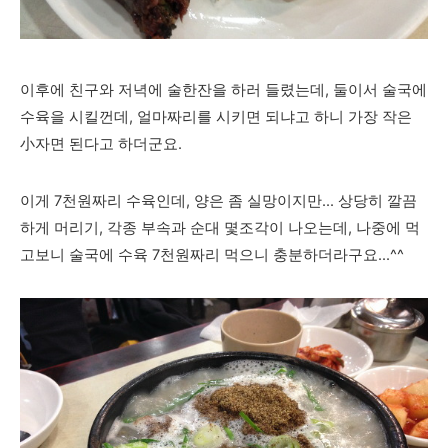
이후에 친구와 저녁에 술한잔을 하러 들렸는데, 둘이서 술국에
수육을 시킬껀데, 얼마짜리를 시키면 되냐고 하니 가장 작은
小자면 된다고 하더군요.
이게 7천원짜리 수육인데, 양은 좀 실망이지만... 상당히 깔끔
하게 머리기, 각종 부속과 순대 몇조각이 나오는데, 나중에 먹
고보니 술국에 수육 7천원짜리 먹으니 충분하더라구요...^^