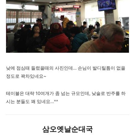
낮에 점심때 들렸을때의 사진인데... 손님이 발디틸틈이 없을
정도로 꽉차있네요~
테이블은 대략 10여개가 좀 넘는 규모인데, 낮술로 반주를 하
시는 분들도 꽤 있네요...^^