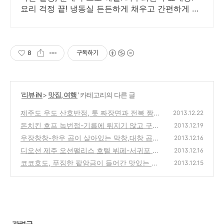
요리 걱정 끝! 냉동실 든든하게 채우고 간편하게 즐
기세요.
8
구독하기
'
리뷰 iN
>
맛집, 여행
' 카테고리의 다른 글
제주도 우도 산호반점, 톳 짜장면과 전복 짬뽕
2013.12.22
판매 중국집 음식 시식기
돈치킨 호프 녹번점-기름에 튀지기 않고 구운
(0)
2013.12.19
치킨의 부드러운 웰빙 닭요리 맛집 방문기(이
우장창창-한우 곱이 살아있는 막창,대창 곱창
2013.12.16
경규 프렌차이즈)
전문 체인점 맛집 방문기(영등포구청점)
(7)
디오션 제주 오션팰리스 호텔 뷔페-서귀포 조
(0)
2013.12.16
식,석식의 부페 추천 맛집의 가격과 할인 정보
코코호도, 푸짐한 팥암금이 들어간 맛있는 호
2013.12.15
두과자 결혼답례품 선물(매장정보와 가격)
(0)
(0)