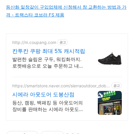
등산화 밑창갈이 구입업체에 신청해서 창 교환하는 방법과 가
격 - 트랙스타 코브라 FS 제품
http://m.coupang.com
광고
칸투칸 쿠팡 최대 5% 캐시적립
발편한 슬립온 구두, 워킹화까지.
로켓배송으로 오늘 주문하고 내일
바로 신으세요! 와우회원 무료배
송, 30일 반품으로 안심 쇼핑. 남성
슈즈, 쿠팡에서 만나세요!
https://smartstore.naver.com/sierraoutdoor_dobo
광고
ngsan
시에라 아웃도어 도봉산점
등산, 캠핑, 백패킹 등 아웃도어의
장비를 판매하는 시에라 아웃도어
도봉산점. 알림받기 동의 고객에게
드리는 혜택! 3,000원 상품중복할
인 쿠폰 제공!