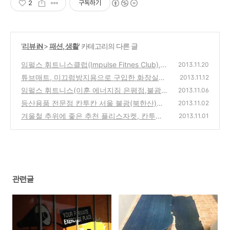
2
구독하기
'
리뷰 iN
>
패션, 생활
' 카테고리의 다른 글
임펄스 휘트니스클럽(Impulse Fitnes Club),
2013.11.20
이훈의 에너지짐 은평 불광점 상호명 변경후
튜브매트, 미끄럼방지용으로 구입한 화장실용
2013.11.12
재 오픈
욕실매트 제품 구입 사용기
(0)
임펄스 휘트니스(이훈 에너지짐 은평점,불광
(0)
2013.11.06
점) 피트니스센터 회원가입과 시설,휴무일,가
등산용품 전문점 칸투칸 서울 불광(북한산)점
2013.11.02
격 등 헬스클럽 정보
오프라인 추천 매장 방문기
(0)
겨울철 추위에 좋은 추천 플리스자켓, 칸투칸
(0)
2013.11.01
J443 플리스라인 설인 제품 사용기 리뷰
(0)
관련글