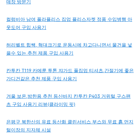
매장 방문기
컬럼비아 남여 폴라플리스 집업 플리스자켓 정품 수입병행 아
웃도어 구입 사용기
허리벨트 힙쌕, 혁대크기로 운동시에 차고다니면서 물건을 넣
을수 있는 추천 제품 구입 사용기
칸투칸 T119 카메룬 투톤 쟈가드 풀집업 티셔츠,간절기에 좋은
가디건같은 추천 제품 구입 사용기
겨울 보온,방한용 추천 등산바지 칸투칸 P403 거위털 구스팬
츠 구입 사용기 리뷰(클라이밍 핏)
은평구 북한산의 유료 등산화 클린서비스 부스와 무료 흙 먼지
털이장의 지자체 시설