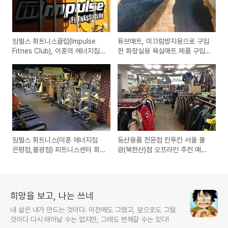
임펄스 휘트니스클럽(Impulse
튜브매트, 미끄럼방지용으로 구입
Fitnes Club), 이훈의 에너지짐
한 화장실용 욕실매트 제품 구입
은평 불광점 상호명 변경후 재 오
사용기
픈
임펄스 휘트니스(이훈 에너지짐
등산용품 전문점 칸투칸 서울 불
은평점,불광점) 피트니스센터 회
광(북한산)점 오프라인 추천 매장
원가입과 시설,휴무일,가격 등 헬
방문기
스클럽 정보
희망을 보고, 나는 쓰네
내 삶은 내가 만드는 것이다. 이전에도 그랬고, 앞으로도 그럴
것이다 다시 태어날 수는 없지만, 그래도 변해갈 수는 있다!