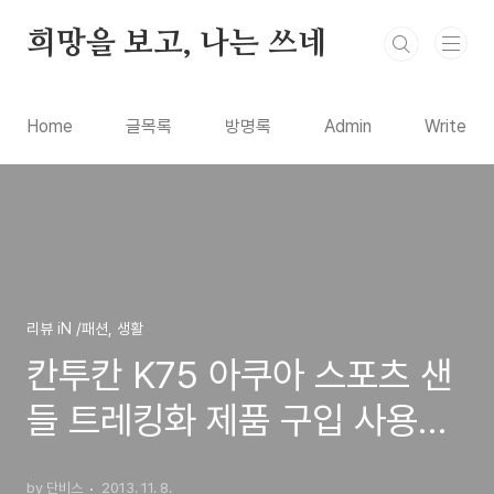
본문 바로가기
희망을 보고, 나는 쓰네
Home
글목록
방명록
Admin
Write
리뷰 iN /패션, 생활
칸투칸 K75 아쿠아 스포츠 샌
들 트레킹화 제품 구입 사용기-
시즌오프 세일로 9800원에 판
by 단비스
2013. 11. 8.