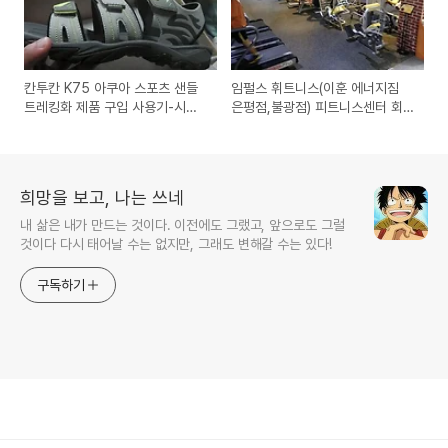
칸투칸 K75 아쿠아 스포츠 샌들
임펄스 휘트니스(이훈 에너지짐
트레킹화 제품 구입 사용기-시즌
은평점,불광점) 피트니스센터 회
오프 세일로 9800원에 판매중
원가입과 시설,휴무일,가격 등 헬
스클럽 정보
희망을 보고, 나는 쓰네
내 삶은 내가 만드는 것이다. 이전에도 그랬고, 앞으로도 그럴
것이다 다시 태어날 수는 없지만, 그래도 변해갈 수는 있다!
구독하기