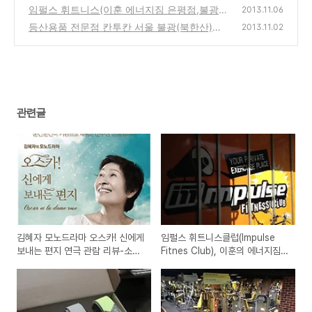
재 오픈
품 구입 사용기-시즌오프 세일로 9800원에 판
(0)
임펄스 휘트니스(이훈 에너지짐 은평점,불광
2013.11.06
매중
점) 피트니스센터 회원가입과 시설,휴무일,가
(0)
등산용품 전문점 칸투칸 서울 불광(북한산)점
2013.11.02
격 등 헬스클럽 정보
오프라인 추천 매장 방문기
(0)
(0)
관련글
김혜자 모노드라마 오스카! 신에게
임펄스 휘트니스클럽(Impulse
보내는 편지 연극 관람 리뷰-소중
Fitnes Club), 이훈의 에너지짐
한 삶을 어떻게 살아갈것인가?
은평 불광점 상호명 변경후 재 오
픈