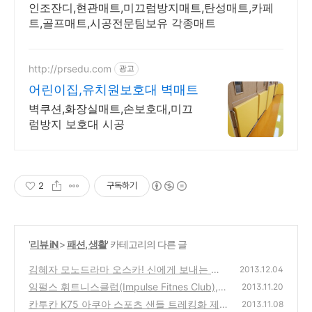
인조잔디,현관매트,미끄럼방지매트,탄성매트,카페
트,골프매트,시공전문팀보유 각종매트
http://prsedu.com
광고
어린이집,유치원보호대 벽매트
벽쿠션,화장실매트,손보호대,미끄
럼방지 보호대 시공
2
구독하기
'
리뷰 iN
>
패션, 생활
' 카테고리의 다른 글
김혜자 모노드라마 오스카! 신에게 보내는 편
2013.12.04
지 연극 관람 리뷰-소중한 삶을 어떻게 살아갈
임펄스 휘트니스클럽(Impulse Fitnes Club),
2013.11.20
것인가?
이훈의 에너지짐 은평 불광점 상호명 변경후
(0)
칸투칸 K75 아쿠아 스포츠 샌들 트레킹화 제
2013.11.08