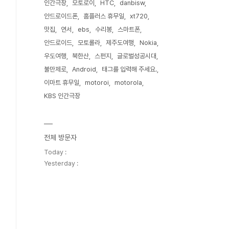
인간극장
모토로이
HTC
danbisw
안드로이드폰
홈플러스 휴무일
xt720
맛집
연서
ebs
수리봉
스마트폰
안드로이드
모토롤라
제주도여행
Nokia
우도여행
북한산
스펀지
글로벌성공시대
불만제로
Android
태그를 입력해 주세요.
이마트 휴무일
motoroi
motorola
KBS 인간극장
전체 방문자
Today :
Yesterday :