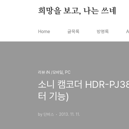
본문 바로가기
희망을 보고, 나는 쓰네
Home
글목록
방명록
A
리뷰 iN /모바일, PC
소니 캠코더 HDR-PJ3
터 기능)
by 단비스
2013. 11. 11.