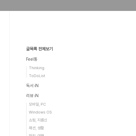
글목록 전체보기
Feel통
Thinking
ToDoList
독서 iN
리뷰 iN
모바일, PC
Windows OS
쇼핑, 지름신
패션, 생활
맛집, 여행