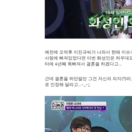
예전에 오덕후 이진규씨가 나와서 한때 이슈
사랑에 빠져있었다면 이번 화성인은 허우대도
터에 4년째 푹빠져서 결혼을 하겠다고...
근데 결혼을 하던말던 그건 자신의 의지(?)라
로 인정해 달라고...-_-;;