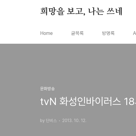
본문 바로가기
희망을 보고, 나는 쓰네
Home
글목록
방명록
A
문화방송
tvN 화성인바이러스 1
by 단비스
2013. 10. 12.