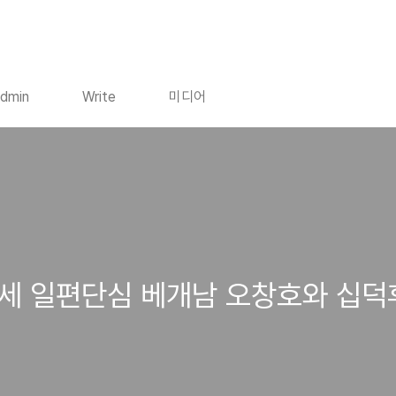
dmin
Write
미디어
8세 일편단심 베개남 오창호와 십덕