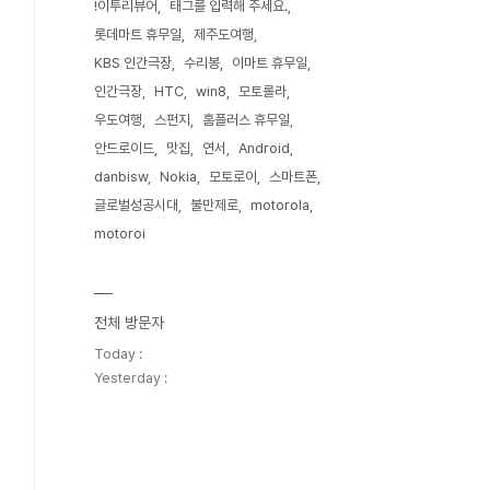
!이투리뷰어
태그를 입력해 주세요.
롯데마트 휴무일
제주도여행
KBS 인간극장
수리봉
이마트 휴무일
인간극장
HTC
win8
모토롤라
우도여행
스펀지
홈플러스 휴무일
안드로이드
맛집
연서
Android
danbisw
Nokia
모토로이
스마트폰
글로벌성공시대
불만제로
motorola
motoroi
전체 방문자
Today :
Yesterday :