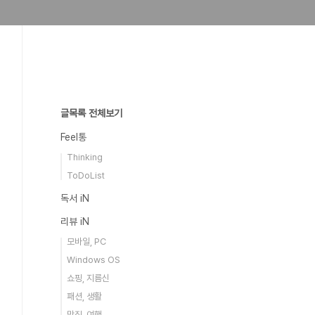
글목록 전체보기
Feel통
Thinking
ToDoList
독서 iN
리뷰 iN
모바일, PC
Windows OS
쇼핑, 지름신
패션, 생활
맛집, 여행