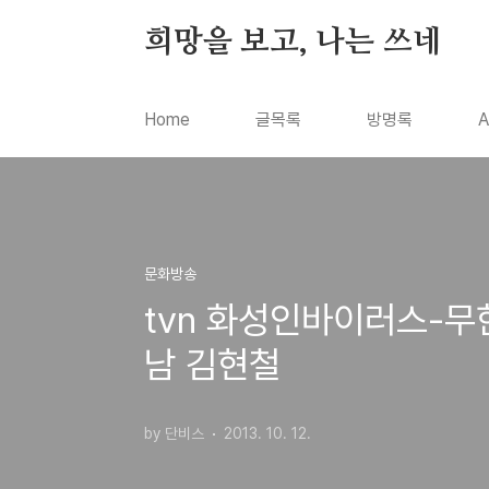
본문 바로가기
희망을 보고, 나는 쓰네
Home
글목록
방명록
A
문화방송
tvn 화성인바이러스-
남 김현철
by 단비스
2013. 10. 12.