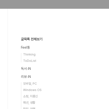
글목록 전체보기
Feel통
Thinking
ToDoList
독서 iN
리뷰 iN
모바일, PC
Windows OS
쇼핑, 지름신
패션, 생활
맛집, 여행