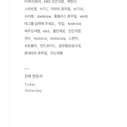
!이투리뷰어
KBS 인간극장
북한산
스마트폰
HTC
이마트 휴무일
xt720
수리봉
danbisw
홈플러스 휴무일
win8
태그를 입력해 주세요.
맛집
Android
제주도여행
ebs
불만제로
인간극장
연서
motoroi
motorola
스펀지
모토롤라
안드로이드
글로벌성공시대
롯데마트 휴무일
우도여행
전체 방문자
Today :
Yesterday :