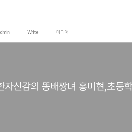
dmin
Write
미디어
무한자신감의 똥배짱녀 홍미현,초등학