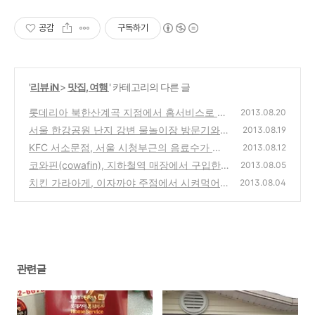
공감
구독하기
'
리뷰 iN
>
맛집, 여행
' 카테고리의 다른 글
롯데리아 북한산계곡 지점에서 홈서비스로 배
2013.08.20
달받아 물속에서 피서겸 점심 식사하기
서울 한강공원 난지 강변 물놀이장 방문기와
(2)
2013.08.19
입장요금,교통편,주차요금,시설안내 정보
KFC 서소문점, 서울 시청부근의 음료수가 무
(0)
2013.08.12
한리필되는 패스트푸드점 방문기
코와핀(cowafin), 지하철역 매장에서 구입한
(0)
2013.08.05
머핀,커피,와플 판매점의 컵케익 세트 시식기
치킨 가라아게, 이자까야 주점에서 시켜먹어본
2013.08.04
순살 닭 튀김 안주 구입 시식기
(0)
(0)
관련글