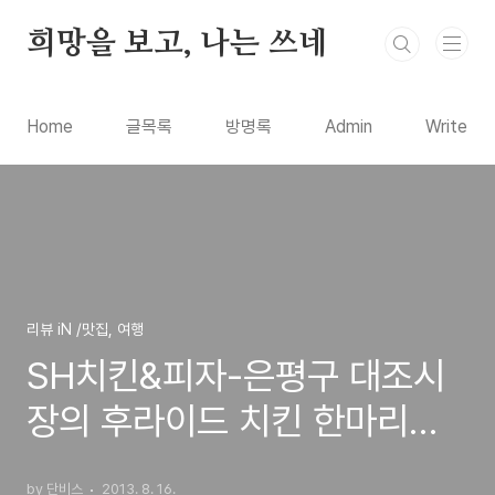
본문 바로가기
희망을 보고, 나는 쓰네
Home
글목록
방명록
Admin
Write
리뷰 iN /맛집, 여행
SH치킨&피자-은평구 대조시
장의 후라이드 치킨 한마리에
7천원에 판매하는 닭집 맛집
by 단비스
2013. 8. 16.