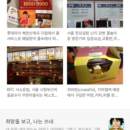
롯데리아 북한산계곡 지점에서 홈
서울 한강공원 난지 강변 물놀이
서비스로 배달받아 물속에서 피서
장 방문기와 입장요금,교통편,주
겸 점심 식사하기
차요금,시설안내 정보
KFC 서소문점, 서울 시청부근의
코와핀(cowafin), 지하철역 매장
음료수가 무한리필되는 패스트푸
에서 구입한 머핀,커피,와플 판매
드점 방문기
점의 컵케익 세트 시식기
희망을 보고, 나는 쓰네
내 삶은 내가 만드는 것이다. 이전에도 그랬고, 앞으로도 그럴