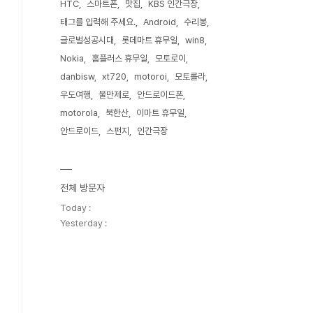
HTC
스마트폰
맛집
KBS 인간극장
태그를 입력해 주세요.
Android
수리봉
글로벌성공시대
롯데마트 휴무일
win8
Nokia
홈플러스 휴무일
모토로이
danbisw
xt720
motoroi
모토롤라
우도여행
불만제로
안드로이드폰
motorola
북한산
이마트 휴무일
안드로이드
스펀지
인간극장
전체 방문자
Today :
Yesterday :