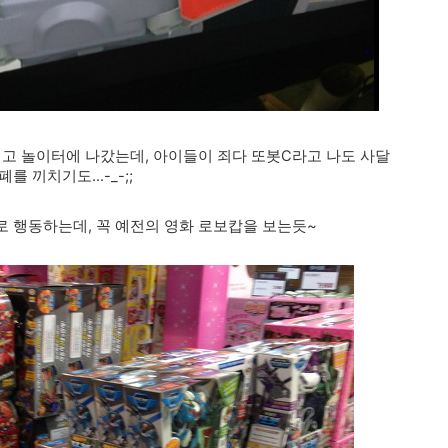
지고 놀이터에 나갔는데, 아이들이 죄다 또봇C라고 나도 사달
 끼치기도...-_-;;
로 행동하는데, 꼭 예전의 영화 로보캅을 보는듯~