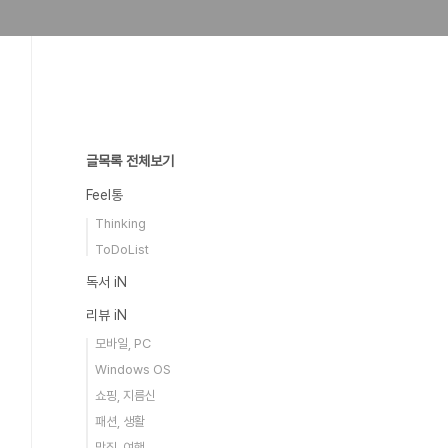
글목록 전체보기
Feel통
Thinking
ToDoList
독서 iN
리뷰 iN
모바일, PC
Windows OS
쇼핑, 지름신
패션, 생활
맛집, 여행