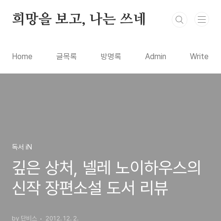
본문 바로가기
희망을 보고, 나는 쓰네
Home
글목록
방명록
Admin
Write
독서 iN
깊은 상처, 넬레 노이하우스의
신작 장편소설 도서 리뷰
by 단비스
2012. 12. 2.