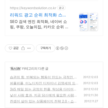
https://keywordsolution.co.kr
광고
리워드 광고 순위 최적화 스토
어 순위 광고 전문
SEO 검색 엔진 최적화, 네이버 쇼
핑, 쿠팡, 오늘의집, 카카오 순위 광
고 전문
공감
구독하기
'
독서 iN
' 카테고리의 다른 글
습관의 힘, 반복되는 행동이 만드는 극적인 변
2012.12.03
화에 대한 도서 서평 리뷰
퍼플피플, 이노디자인 디자이너 김영세의 드림
(1)
2012.12.03
토크 도서 서평 리뷰
365 매일 읽는 긍정의 한줄, 탁상용 다이어리
(0)
2012.12.02
방식으로 멋진 명언을 내용을 담은 2103년 도
낯선 사람 효과, 지금 당신에게 필요한 사람들
2012.11.30
서 달력 제품 리뷰
은 누구인가? 리처드 코치의 도서 서평
(0)
컨셉이 살아 있는 상품페이지 전략 2.0 - 쇼핑
(0)
2012.11.27
몰 홈페이지 효과적으로 업그레이드하는 방법