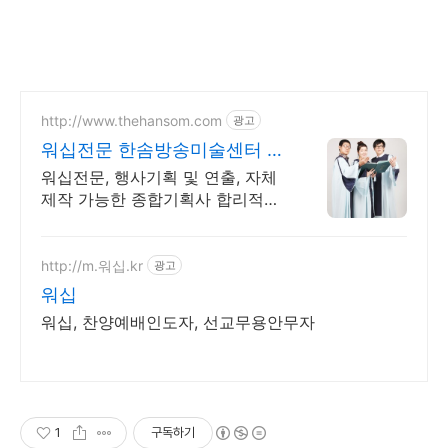
http://www.thehansom.com
광고
워십전문 한솜방송미술센터 당
일 배송 및 수령가능!!
워십전문, 행사기획 및 연출, 자체
제작 가능한 종합기획사 합리적이
고 정직한 가격! 방송인들이 사랑
하는 의상대여샵!
http://m.워십.kr
광고
워십
워십, 찬양예배인도자, 선교무용안무자
1
구독하기