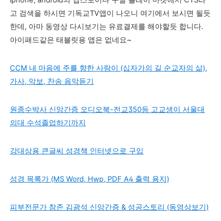
iphone, android의 앱스토어나 구글 플레이 마켓에서 CTS라
고 검색을 하시면 기독교TV앱이 나오니 여기에서 보시면 될듯
한데, 아마 동영상 다시보기는 유료결제를 해야할듯 합니다.
아이패드같은 태블릿용 앱은 없네요~
CCM 내 마음에 주를 향한 사랑이 (십자가의 길 순교자의 삶),
가사, 악보, 찬송 음악듣기
원종수박사 신앙간증 오디오북-전교350등 고교생이 서울대
의대 수석졸업하기까지
강대상용 큰글씨 성경책 인터넷으로 구입
성경 목록가 (MS Word, Hwp, PDF A4 출력 용지)
피부전문가 참존 김광석 신앙간증 & 성공스토리 (동영상보기)