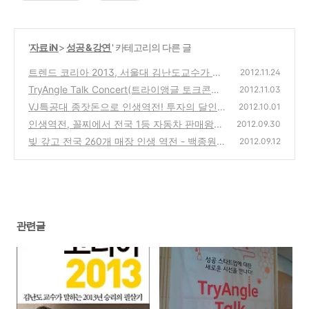
'
자료 iN
>
성공 & 강연
' 카테고리의 다른 글
트렌드 코리아 2013, 서울대 김난도교수가 말
2012.11.24
하는 2013년 승리의 필살기인 COBRA TWIST
TryAngle Talk Concert(트라이앵글 토크콘서
2012.11.03
도서와 강연 리뷰
트), 성공 스타트업 창업에 대한 경험담과 조언
(0)
VJ특공대 종잣돈으로 인생역전! 투자의 달인 -
2012.10.01
을 들을수 있는 추천 세미나 강연(SK 플래닛)
증권, 주식투자의 달인, 복재성의 성공의 비결
인생역전, 꼴찌에서 전국 1등 자동차 판매왕에
2012.09.30
(0)
오른 현대자동차 임희성의 성공스토리
(0)
빚 갚고 전국 260개 매장 인생 역전 - 백종원
(0)
2012.09.12
(본가, 새마을식당, 한신포차 체인점 창업자)
(0)
관련글