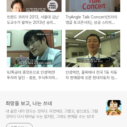
트렌드 코리아 2013, 서울대 김난
TryAngle Talk Concert(트라이
도교수가 말하는 2013년 승리의
앵글 토크콘서트), 성공 스타트업
필살기인 COBRA TWIST 도서
창업에 대한 경험담과 조언을 들
와 강연 리뷰
을수 있는 추천 세미나 강연(SK
플래닛)
VJ특공대 종잣돈으로 인생역전!
인생역전, 꼴찌에서 전국 1등 자동
투자의 달인 - 증권, 주식투자의
차 판매왕에 오른 현대자동차 임
달인, 복재성의 성공의 비결
희성의 성공스토리
희망을 보고, 나는 쓰네
내 삶은 내가 만드는 것이다. 이전에도 그랬고, 앞으로도 그럴
것이다 다시 태어날 수는 없지만, 그래도 변해갈 수는 있다!