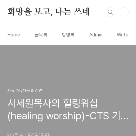
본문 바로가기
희망을 보고, 나는 쓰네
Home
글목록
방명록
Admin
Write
자료 iN /성공 & 강연
서세원목사의 힐링워십
(healing worship)-CTS 기
독교TV의 예배,기도,찬양을 통
by 단비스
2012. 10. 21.