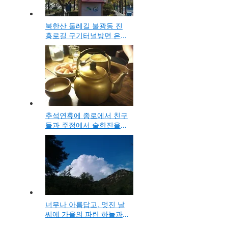
북한산 둘레길 불광동 진
흥로길 구기터널방면 은행
나무의 절정 가을 단풍 사
진
추석연휴에 종로에서 친구
들과 주점에서 술한잔을
하며, 의미 있고 보람찬 명
절은 뭘까라는 생각과 반
성
너무나 아름답고, 멋진 날
씨에 가을의 파란 하늘과
뭉게구름 사진