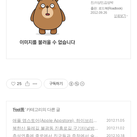
진,이상민,김성박
출판 : 로드북(Roadbook)
2012.09.26
25
구독하기
'
Feel통
' 카테고리의 다른 글
애플 앱스토어(Apple Appstore), 하이브리드
2012.11.05
앱을 가장한 모바일 앱의 앱스토어 등록 제한
북한산 둘레길 불광동 진흥로길 구기터널방면
2012.11.02
에 대한 오해와 진실
은행나무의 절정 가을 단풍 사진
(0)
추석연휴에 종로에서 친구들과 주점에서 술한
(0)
2012.10.18