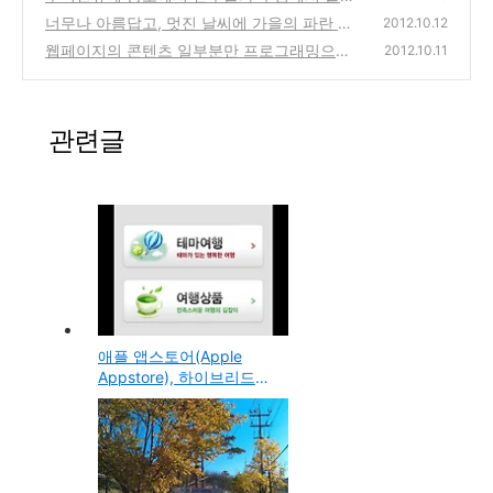
잔을 하며, 의미 있고 보람찬 명절은 뭘까라는
너무나 아름답고, 멋진 날씨에 가을의 파란 하
2012.10.12
생각과 반성
늘과 뭉게구름 사진
(0)
웹페이지의 콘텐츠 일부분만 프로그래밍으로
(0)
2012.10.11
가져와서 스마트폰 앱이나 홈페이지(만화사이
트인 경민넷)에 사용하는 과 같은 경우의 저작
권은?
(1)
관련글
애플 앱스토어(Apple
Appstore), 하이브리드앱
을 가장한 모바일 앱의 앱
스토어 등록 제한에 대한
오해와 진실