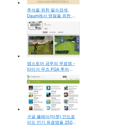
추석을 위한 필수검색,
Daum에서 명절을 위한 제
사, 생활정보, 교통정보 등
의 정보를 모아놓은 모바
일 웹 사이트
앱스토어 금주의 무료앱 -
타이거 우즈 PGA 투어
12(Tiger Woods PGA
Tour 12 for ipad) 골프게
임(아이폰, 아이패드용)
구글 플레이(마켓) 안드로
이드 인기 유료앱을 250원
에 판매하는 이벤트!(앵그
리버드 스페이스, Office