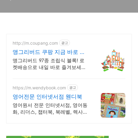
단한 조작방법 설명(안드로이
드, 아이폰, 아이패드, 크롬브
라우저 용)
http://m.coupang.com
광고
앵그리버드 쿠팡 지금 바로 만
나세요
앵그리버드 97종 조립식 블록! 로
켓배송으로 내일 바로 즐겨보세요.
지루할 틈 없는 놀이 시간! 선물용
으로도 좋은 다양한 상품 모음.
https://m.wendybook.com
광고
영어전문 인터넷서점 웬디북
영어원서 전문 인터넷서점, 영어동
화, 리더스, 챕터북, 북레벨, 렉사일
지수 제공