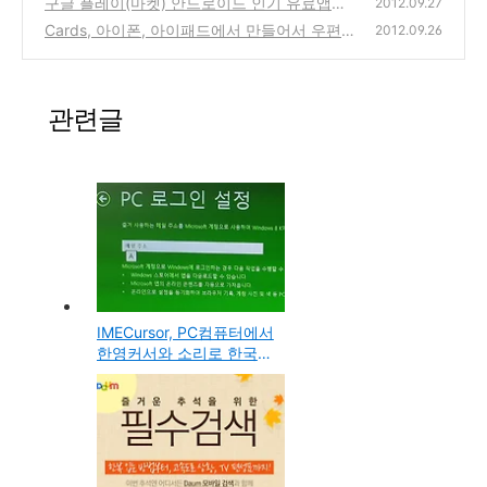
구글 플레이(마켓) 안드로이드 인기 유료앱을
2012.09.27
프게임(아이폰, 아이패드용)
250원에 판매하는 이벤트!(앵그리버드 스페이
(0)
Cards, 아이폰, 아이패드에서 만들어서 우편
2012.09.26
스, Office Suite Pro6, Tasks)
으로 인쇄된 종이 카드를 보낼수 있는 애플에
(4)
서 제작한 앱 (미국에서만 가능하고, 한국은 미
지원)
(0)
관련글
IMECursor, PC컴퓨터에서
한영커서와 소리로 한국어
와 영어 자판 전환시 입력
오류를 덜어주는 추천 프
로그램