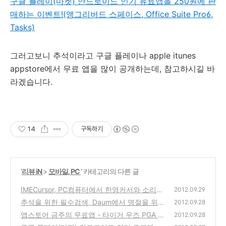
구글 플레이(마켓) 안드로이드 인기 유료앱을 250원에 판
매하는 이벤트!(앵그리버드 스페이스, Office Suite Pro6,
Tasks)
그러고보니 추석이라고 구글 플레이나 apple itunes
appstore에서 무료 앱을 많이 공개하는데, 참고하시길 바
라겠습니다.
14
구독하기
'
리뷰 iN
>
모바일, PC
' 카테고리의 다른 글
IMECursor, PC컴퓨터에서 한영커서와 소리로
2012.09.29
한국어와 영어 자판 전환시 입력 오류를 덜어
추석을 위한 필수검색, Daum에서 명절을 위한
2012.09.28
주는 추천 프로그램
제사, 생활정보, 교통정보 등의 정보를 모아놓
(1)
앱스토어 금주의 무료앱 - 타이거 우즈 PGA 투
2012.09.28
은 모바일 웹 사이트
어 12(Tiger Woods PGA Tour 12 for ipad) 골
(0)