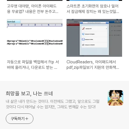
고우영 대야먕, 아이폰 아이패드
스마트폰 초기화면의 암호나 밀어
용 무료앱? 내용은 전부 돈주고
서 잠금해제 장치는 왜 있는것일
사야하는 최영의(최배달)의 삶을
까?
그린 만화책 뷰어앱
자동으로 파일을 백업해서 ftp 서
CloudReaders, 아이패드에서
버에 올리거나, 다운로드 받는 배
pdf,zip파일보기 지원의 만화책
치파일을 만드는 방법
보기 좋은 무료 추천 뷰어 앱 리뷰
희망을 보고, 나는 쓰네
내 삶은 내가 만드는 것이다. 이전에도 그랬고, 앞으로도 그럴
것이다 다시 태어날 수는 없지만, 그래도 변해갈 수는 있다!
구독하기