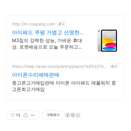
http://m.coupang.com
광고
아이패드 쿠팡 가볍고 선명한
화면
M3칩의 강력한 성능, 가벼운 휴대
성. 로켓배송으로 오늘 주문하고
내일 받으세요! 부드러운 멀티태스
킹, 야외 시인성! 학습부터 엔터까
지 모두가 즐길 패드.
https://map.naver.com/p/entry/place/140542142
광고
4
아이폰수리매매판매
중고폰고가매입판매 아이폰 아이패드 애플워치 중
고폰최고가매입
13
구독하기