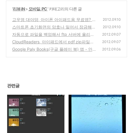
'
리뷰 iN
>
모바일, PC
' 카테고리의 다른 글
고우영 대야먕, 아이폰 아이패드용 무료앱? 내
2012.09.10
용은 전부 돈주고 사야하는 최영의(최배달)의
스마트폰 초기화면의 암호나 밀어서 잠금해제
2012.09.10
삶을 그린 만화책 뷰어앱
장치는 왜 있는것일까?
(0)
자동으로 파일을 백업해서 ftp 서버에 올리거
(14)
2012.09.07
나, 다운로드 받는 배치파일을 만드는 방법
CloudReaders, 아이패드에서 pdf,zip파일보
(4)
2012.09.07
기 지원의 만화책 보기 좋은 무료 추천 뷰어 앱
Google Paly Books(구글 플레이 북) 앱 - 안드
2012.09.06
리뷰
로이드, 아이폰, 아이패드용 어플 사용방법 간
(6)
단리뷰
(4)
관련글