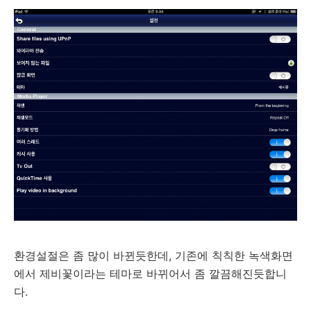
환경설절은 좀 많이 바뀐듯한데, 기존에 칙칙한 녹색화면
에서 제비꽃이라는 테마로 바뀌어서 좀 깔끔해진듯합니
다.