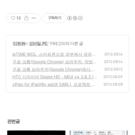
12
구독하기
'
리뷰 iN
>
모바일, PC
' 카테고리의 다른 글
ipTIME WOL, 스마트폰으로 외부에서 공유기
2012.08.16
내부의 집 컴퓨터 전원켜는 프로그램(안드로
구글 크롬(Google Chrome) 브라우저, 작업관
2012.08.14
이드, 아이폰용 앱)
리자의 불필요한 프로세스(플러그인, 확장프
(0)
구글 크롬 브라우저(Google Chrome)에서 티
2012.08.12
로그램, 탭)를 삭제해서 메모리를 아끼고, 안정
스토리(tistory) 블로그 사진올리기, 파일첨부
HTC 디자이어 Desire HD - MIUI v4 2.8.3 IC
2012.08.09
적으로 사용하는 방법
버튼이 클릭되지 않는 오류 해결방법
(0)
S 커스텀 롬으로 롬업그레이드(안정적인 추천
(0)
xPlan for iPad(By adnX SARL), 프로젝트 관
2012.08.08
롬)
리 앱 $29,99에서 무료 앱으로 이벤트
(10)
(0)
관련글