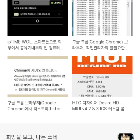
ipTIME WOL, 스마트폰으로 외
구글 크롬(Google Chrome) 브
부에서 공유기내부의 집 컴퓨터
라우저, 작업관리자의 불필요한
전원켜는 프로그램(안드로이드,
프로세스(플러그인, 확장프로그
아이폰용 앱)
램, 탭)를 삭제해서 메모리를 아끼
고, 안정적으로 사용하는 방법
구글 크롬 브라우저(Google
HTC 디자이어 Desire HD -
Chrome)에서 티스토리(tistory)
MIUI v4 2.8.3 ICS 커스텀 롬으
블로그 사진올리기, 파일첨부 버
로 롬업그레이드(안정적인 추천
튼이 클릭되지 않는 오류 해결방
롬)
법
희망을 보고, 나는 쓰네