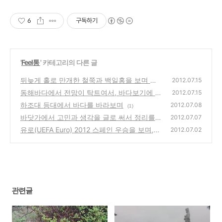
6
구독하기
'
Feel통
' 카테고리의 다른 글
뒤늦게 홀로 만개한 철쭉과 백일홍을 보며 남
2012.07.15
들과 다른 대기만성의 나만의 삶을 떠올려보며
동해바다에서 전망이 탁트여서, 바다보기에 좋
2012.07.15
은곳 추천 전망지인 낙산사와 하조대 해수욕장
(0)
하조대 등대에서 바다를 바라보며
2012.07.08
(1)
등대 소개
(0)
바닷가에서 고민과 생각을 글로 써서 정리를
2012.07.07
해보며
유로(UEFA Euro) 2012 스페인 우승을 보며,
(0)
2012.07.02
생각해보는 성공과 실패, 패배의 시사점
(0)
관련글