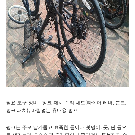
필요 도구 장비 : 펑크 패치 수리 세트(타이어 레버, 본드,
펑크 패치), 바람넣는 휴대용 펌프
펑크는 주로 날카롭고 뾰족한 돌이나 쇳덩이, 못, 핀 등으