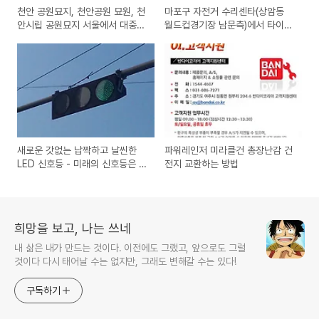
천안 공원묘지, 천안공원 묘원, 천
마포구 자전거 수리센타(상암동
안시립 공원묘지 서울에서 대중교
월드컵경기장 남문측)에서 타이어
통편(지하철, 버스, 고속버스)으로
펑크 500원에 수리
가는 방법 교통편 안내
새로운 갓없는 납짝하고 날씬한
파워레인저 미라클건 총장난감 건
LED 신호등 - 미래의 신호등은 어
전지 교환하는 방법
떨까?
희망을 보고, 나는 쓰네
내 삶은 내가 만드는 것이다. 이전에도 그랬고, 앞으로도 그럴
것이다 다시 태어날 수는 없지만, 그래도 변해갈 수는 있다!
구독하기