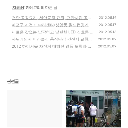
'
자료 iN
' 카테고리의 다른 글
천안 공원묘지, 천안공원 묘원, 천안시립 공원
2012.05.19
묘지 서울에서 대중교통편(지하철, 버스, 고속
마포구 자전거 수리센타(상암동 월드컵경기장
2012.05.17
버스)으로 가는 방법 교통편 안내
남문측)에서 타이어 펑크 500원에 수리
(0)
새로운 갓없는 납짝하고 날씬한 LED 신호등 -
(1)
2012.05.16
미래의 신호등은 어떨까?
파워레인저 미라클건 총장난감 건전지 교환하
(0)
2012.05.09
는 방법
2012 하이서울 자전거 대행진 경품 도착과 주
(0)
2012.05.09
의사항 & 5월 13일 강변북로 교통통제 소식 안
내
(2)
관련글