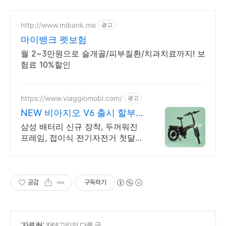
http://www.mibank.me
광고
마이뱅크 펫보험
월 2~3만원으로 슬개골/피부질환/치과치료까지! 보
험료 10%할인
https://www.viaggiomobi.com/
광고
NEW 비아지오 V6 출시 할부보
다 가뿐하게 자전거마련
삼성 배터리 신규 장착, 두꺼워진
프레임, 접이식 전기자전거 첫달
50원 렌탈!
공감
구독하기
'
자료 iN
' 카테고리의 다른 글