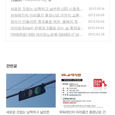
새로운 갓없는 납짝하고 날씬한 LED 신호등 -
2012.05.16
미래의 신호등은 어떨까?
파워레인저 미라클건 총장난감 건전지 교환하
(0)
2012.05.09
는 방법
엄마가 만들어준 콩국물로 먹은, 올해의 첫번
(0)
2012.05.06
째 콩국수
이마트(Emart) 은평점 5월달 쉬는 날 휴점일
(0)
2012.05.04
자 안내와 대형마트의 휴무일 홈페이지 미공지
[판매완료] MSI 게이밍노트북 GX680-i7 Grea
2012.04.25
건
t Editon(i7-2630M,nVidia Geforce GT555M,
(2)
500G Hdd, 64GB SSD, RAM 16G) 최고사양
중고 노트북 판매합니다.
(4)
관련글
새로운 갓없는 납짝하고 날씬한
파워레인저 미라클건 총장난감 건