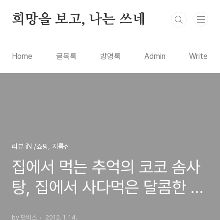
본문 바로가기
희망을 보고, 나는 쓰네
Home
글목록
방명록
Admin
Write
리뷰 iN /쇼핑, 지름신
집에서 먹는 추억의 코코 솜사
탕, 집에서 사다먹은 달콤한 연
서의 첫번째 솜사탕
by 단비스
2012. 1. 14.