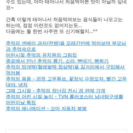
수도 있는데, 아마 태어나서 처음먹어본 맛이 아닐까 싶네
요~
간혹 이렇게 태어나서 처음먹여보는 음식들이 나오고는
하는데, 점점 이런것도 없어지는듯...
다음에는 뭘 한번 사주면 또 신기해할지...^^
추억의 센베이 과자(전병)을 오래간만에 먹어보며 부모님
과 추억속으로
어린시절 추억의 유치원의 그림집
종로에서 만난 추억의 뽑기, 소라, 뻔데기, 뻥튀기
추억의 망개떡(헐레벌떡 찹살떡)을 길거리에서 구입해서
먹어봄
추억의 용품 - 검정 고무튜브, 꽃장식 수영모자, 빨간 고무
대야, 냉차
그때 그시절 - 추억의 장난감 전시 겸 판매 가게
추억의 어린 시절 놀이 - TVN 롤러코스터 남녀탐구생활
어린이날 특집
추억의 애니메이션 - 꼬마 자동차 붕붕