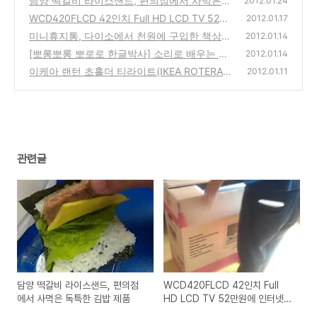
담양 떡갈비 라이스샌드, 편의점에서 사먹은
2012.01.24
독특한 김밥 제품
WCD420FLCD 42인치 Full HD LCD TV 52만
(0)
2012.01.17
원에 인터넷에서 구입, 사용기
미니휴지통, 다이소에서 천원에 구입한 책상위
(4)
2012.01.14
에 두면 좋을 제품 사용기
[뽀롱뽀롱 뽀로로 한글박사] 소리로 배우는 한
(0)
2012.01.14
글공부 장난감 구입 사용기
이케아 랜턴 초홀더 티라이트(IKEA ROTERA l
(0)
2012.01.11
antern for tealight), 인터넷에서 구입 사용기
(0)
관련글
담양 떡갈비 라이스샌드, 편의점
WCD420FLCD 42인치 Full
에서 사먹은 독특한 김밥 제품
HD LCD TV 52만원에 인터넷에
서 구입, 사용기