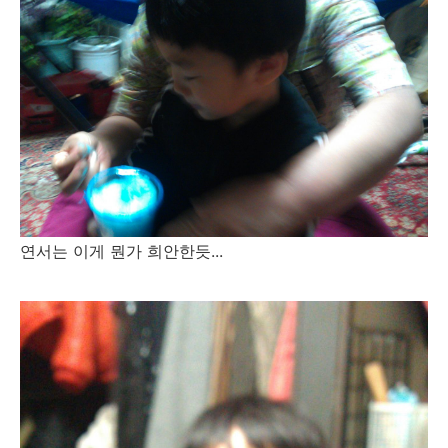
연서는 이게 뭔가 희안한듯...