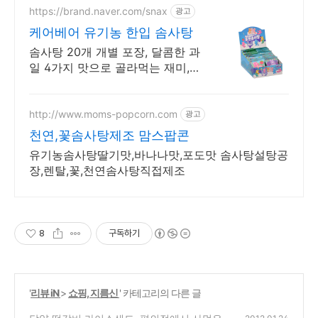
https://brand.naver.com/snax
광고
케어베어 유기농 한입 솜사탕
솜사탕 20개 개별 포장, 달콤한 과
일 4가지 맛으로 골라먹는 재미,
포켓 솜사탕 공식몰 최대 혜택,
1000원 쿠폰 발급, 빠른 N 배송
http://www.moms-popcorn.com
광고
천연,꽃솜사탕제조 맘스팝콘
유기농솜사탕딸기맛,바나나맛,포도맛 솜사탕설탕공
장,렌탈,꽃,천연솜사탕직접제조
8
구독하기
'
리뷰 iN
>
쇼핑, 지름신
' 카테고리의 다른 글