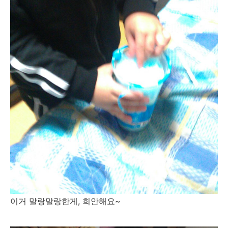
이거 말랑말랑한게, 희안해요~