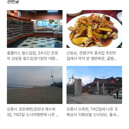
관련글
홈플러스 월드컵점, 24시간 운영
산동성, 은평구의 중국집 추천맛
의 상암동 월드컵경기장의 대형마
집에서 먹어 본 쟁반짜장, 굴짬뽕,
트에 새벽에 장을 보기~
탕수육
강릉시 경포해변(경포대 해수욕
강릉시 오죽헌, 1박2일에 나온 조
장), 1박2일 도시여행편에 나온 동
폐공사 지폐모델 신사임당, 율곡
해의 멋진 바닷가 해수욕장
이이의 생가를 여행중 방문