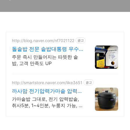
http://blog.naver.com/nf7021122
광고
돌솥밥 전문 솥밥대통령 우수
기술기업 인증
주문 즉시 만들어지는 따뜻한 솥
밥, 고객 만족도 UP
http://smartstore.naver.com/like3651
광고
까사맘 전기압력가마솥 압력밥
홈쇼핑히트! 전기압력가마솥!
가마솥밥 그대로, 전기 압력밥솥,
취사5분, 1~4인분, 누룽지 가능, 홈
쇼핑정품 취사 5분 구수한 가마솥
밥 완성! 3세대 전기압력가마솥 출
시!!