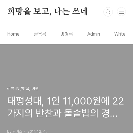
본문 바로가기
희망을 보고, 나는 쓰네
Home
글목록
방명록
Admin
Write
리뷰 iN /맛집, 여행
태평성대, 1인 11,000원에 22
가지의 반찬과 돌솥밥의 경기
도 이천의 쌀밥 한정식집
by 단비스
2011. 12. 4.