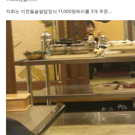
저희는 이천돌솥쌀밥정식 11,000원짜리를 3개 주문...