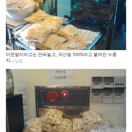
이천쌀이라고는 안써놓고, 국산쌀 100%라고 붙여진 누릉
지...-_-;;