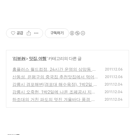
공감
구독하기
'
리뷰 iN
>
맛집, 여행
' 카테고리의 다른 글
홈플러스 월드컵점, 24시간 운영의 상암동 월
2011.12.06
드컵경기장의 대형마트에 새벽에 장을 보기~
산동성, 은평구의 중국집 추천맛집에서 먹어
2011.12.06
본 쟁반짜장, 굴짬뽕, 탕수육
(0)
강릉시 경포해변(경포대 해수욕장), 1박2일 도
(0)
2011.12.04
시여행편에 나온 동해의 멋진 바닷가 해수욕장
강릉시 오죽헌, 1박2일에 나온 조폐공사 지폐
2011.12.04
모델 신사임당, 율곡 이이의 생가를 여행중 방
(0)
하조대의 거친 파도의 멋진 겨울바다 풍경 사
2011.12.04
문
진과 동영상, 그리고 여행에서 얻은것...
(0)
(0)