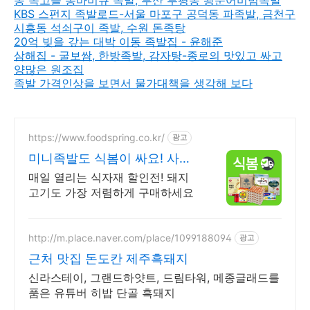
KBS 스펀지 족발로드-서울 마포구 공덕동 파족발, 금천구
시흥동 석쇠구이 족발, 수원 돈족탕
20억 빚을 갚는 대박 이동 족발집 - 윤해준
삼해집 - 굴보쌈, 한방족발, 감자탕-종로의 맛있고 싸고
양많은 원조집
족발 가격인상을 보면서 물가대책을 생각해 보다
https://www.foodspring.co.kr/
광고
미니족발도 식봄이 싸요! 사업
자 전용 특가
매일 열리는 식자재 할인전! 돼지
고기도 가장 저렴하게 구매하세요
http://m.place.naver.com/place/1099188094
광고
근처 맛집 돈도칸 제주흑돼지
신라스테이, 그랜드하얏트, 드림타워, 메종글래드를
품은 유튜버 히밥 단골 흑돼지