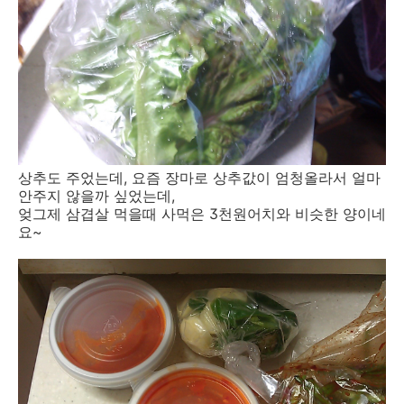
상추도 주었는데, 요즘 장마로 상추값이 엄청올라서 얼마
안주지 않을까 싶었는데,
엊그제 삼겹살 먹을때 사먹은 3천원어치와 비슷한 양이네
요~