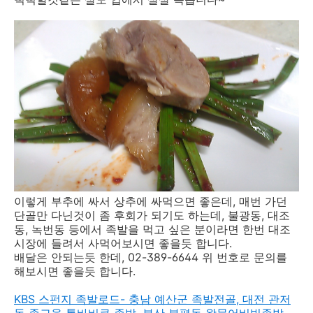
이렇게 부추에 싸서 상추에 싸먹으면 좋은데, 매번 가던
단골만 다닌것이 좀 후회가 되기도 하는데, 불광동, 대조
동, 녹번동 등에서 족발을 먹고 싶은 분이라면 한번 대조
시장에 들려서 사먹어보시면 좋을듯 합니다.
배달은 안되는듯 한데, 02-389-6644 위 번호로 문의를
해보시면 좋을듯 합니다.
KBS 스펀지 족발로드- 충남 예산군 족발전골, 대전 관저
동 족고을 통바비큐 족발, 부산 부평동 왕문어비빔족발