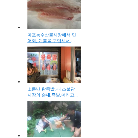
마포농수산물시장에서 민
어회, 개불을 구입해서 먹
어보다!
소문난 왕족발,-대조불광
시장의 순대,족발,머리고
기를 판매하는 맛집 방문
기