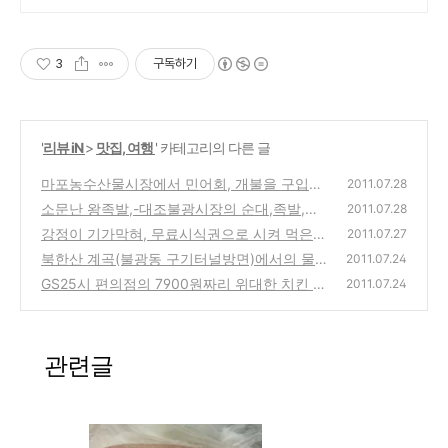
3
구독하기
'
리뷰 iN
>
맛집, 여행
' 카테고리의 다른 글
마포농수산물시장에서 민어회, 개불을 구입해
2011.07.28
서 먹어보다!
소문난 왕족발,-대조불광시장의 순대,족발,머
(0)
2011.07.28
리고기를 판매하는 맛집 방문기
강정이 기가막혀, 무료시식권으로 시켜 먹은
(0)
2011.07.27
검은깨순살강정
북한산 계곡(불광동 구기터널방면)에서의 물
(2)
2011.07.24
놀이
GS25시 편의점의 7900원짜리 위대한 치킨 구
(2)
2011.07.24
입, 시식기
(2)
관련글