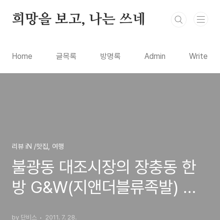
본문 바로가기
희망을 보고, 나는 쓰네
Home
글목록
방명록
Admin
Write
리뷰 iN /맛집, 여행
불광동 대조시장의 장충동 한
방 G&W(지앤더블류족발) 족
발가게, 바로 쌂은 따뜻한 족발
by 단비스
2011. 7. 28.