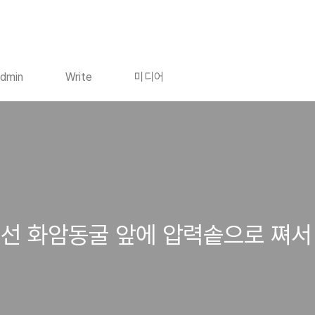
dmin
Write
미디어
정선 화암동굴 앞에 압력솥으로 쪄서