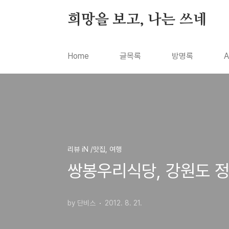
본문 바로가기
희망을 보고, 나는 쓰네
Home
글목록
방명록
A
리뷰 iN /맛집, 여행
쌍봉우리식당, 강원도 
by 단비스
2012. 8. 21.