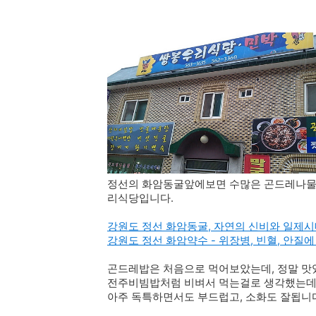
정선의 화암동굴앞에보면 수많은 곤드레나물밥
리식당입니다.
강원도 정선 화암동굴, 자연의 신비와 일제시
강원도 정선 화암약수 - 위장병, 빈혈, 안
곤드레밥은 처음으로 먹어보았는데, 정말 맛있
전주비빔밥처럼 비벼서 먹는걸로 생각했는데,
아주 독특하면서도 부드럽고, 소화도 잘됩니