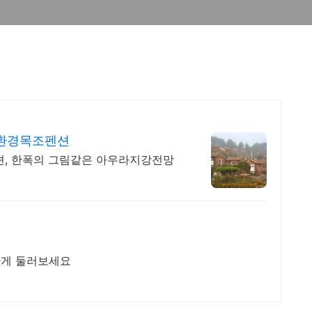
친환경목조펜션
, 한폭의 그림같은 아우라지강전망
하게 둘러보세요