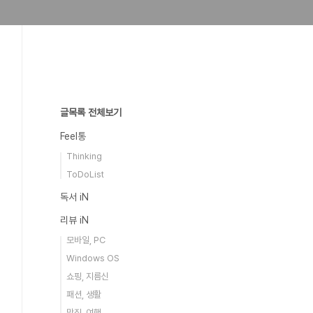
글목록 전체보기
Feel통
Thinking
ToDoList
독서 iN
리뷰 iN
모바일, PC
Windows OS
쇼핑, 지름신
패션, 생활
맛집, 여행