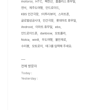
motoroi
HTC
북한산
홈플러스 휴무일
연서
제주도여행
안드로이드
KBS 인간극장
!이투리뷰어
스마트폰
글로벌성공시대
인간극장
롯데마트 휴무일
Android
이마트 휴무일
ebs
안드로이드폰
danbisw
모토롤라
Nokia
win8
우도여행
불만제로
수리봉
모토로이
태그를 입력해 주세요.
전체 방문자
Today :
Yesterday :