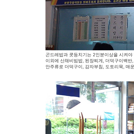
곤드레밥과 콧등치기는 2인분이상을 시켜야 
이외에 산채비빔밥, 된장찌게, 더덕구이백반, 
안주류로 더덕구이, 감자부침, 도토리묵, 매